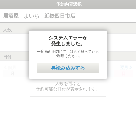
予約内容選択
居酒屋 よいち 近鉄四日市店
人数
システムエラーが
発生しました。
一度画面を閉じてしばらく経ってから
ご利用ください。
日付
前月
翌月
再読み込みする
月
火
水
木
金
土
日
人数を選ぶと
予約可能な日付が表示されます。