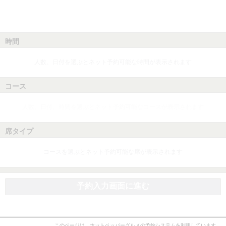
時間
人数、日付を選ぶとネット予約可能な時間が表示されます
コース
人数、日付、時間を選ぶとネット予約可能なコースが表示されます
席タイプ
コースを選ぶとネット予約可能な席が表示されます
予約入力画面に進む
このページは、ホットペッパーグルメの予約システムを利用しています。