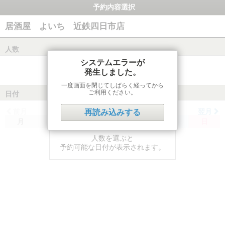
予約内容選択
居酒屋 よいち 近鉄四日市店
人数
システムエラーが
発生しました。
一度画面を閉じてしばらく経ってから
ご利用ください。
日付
前月
翌月
再読み込みする
月
火
水
木
金
土
日
人数を選ぶと
予約可能な日付が表示されます。