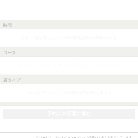
時間
人数、日付を選ぶとネット予約可能な時間が表示されます
コース
人数、日付、時間を選ぶとネット予約可能なコースが表示されます
席タイプ
コースを選ぶとネット予約可能な席が表示されます
予約入力画面に進む
このページは、ホットペッパーグルメの予約システムを利用しています。