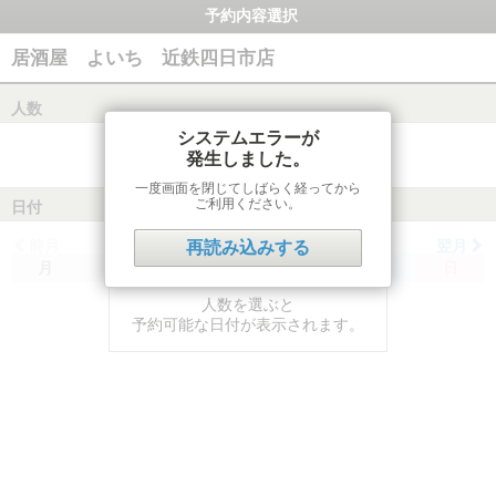
予約内容選択
居酒屋 よいち 近鉄四日市店
人数
システムエラーが
発生しました。
一度画面を閉じてしばらく経ってから
ご利用ください。
日付
前月
翌月
再読み込みする
月
火
水
木
金
土
日
人数を選ぶと
予約可能な日付が表示されます。