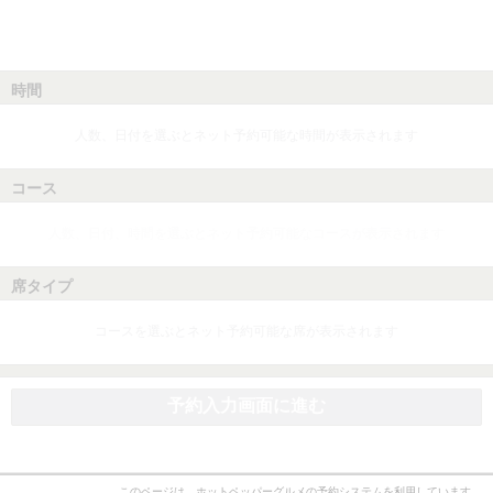
時間
人数、日付を選ぶとネット予約可能な時間が表示されます
コース
人数、日付、時間を選ぶとネット予約可能なコースが表示されます
席タイプ
コースを選ぶとネット予約可能な席が表示されます
予約入力画面に進む
このページは、ホットペッパーグルメの予約システムを利用しています。