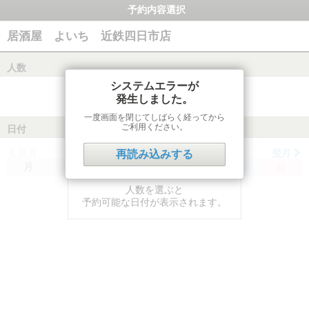
予約内容選択
居酒屋 よいち 近鉄四日市店
人数
システムエラーが
発生しました。
一度画面を閉じてしばらく経ってから
ご利用ください。
日付
前月
翌月
再読み込みする
月
火
水
木
金
土
日
人数を選ぶと
予約可能な日付が表示されます。