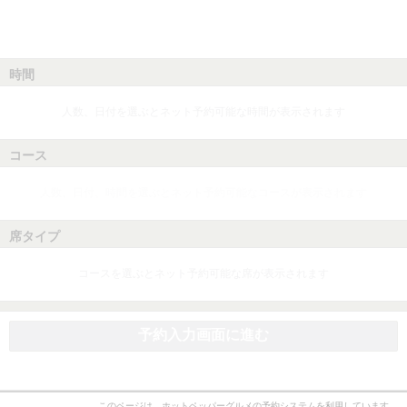
時間
人数、日付を選ぶとネット予約可能な時間が表示されます
コース
人数、日付、時間を選ぶとネット予約可能なコースが表示されます
席タイプ
コースを選ぶとネット予約可能な席が表示されます
予約入力画面に進む
このページは、ホットペッパーグルメの予約システムを利用しています。