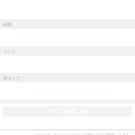
時間
人数、日付を選ぶとネット予約可能な時間が表示されます
コース
人数、日付、時間を選ぶとネット予約可能なコースが表示されます
席タイプ
コースを選ぶとネット予約可能な席が表示されます
予約入力画面に進む
このページは、ホットペッパーグルメの予約システムを利用しています。