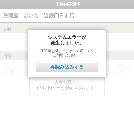
予約内容選択
居酒屋 よいち 近鉄四日市店
人数
システムエラーが
発生しました。
一度画面を閉じてしばらく経ってから
ご利用ください。
日付
前月
翌月
再読み込みする
月
火
水
木
金
土
日
人数を選ぶと
予約可能な日付が表示されます。