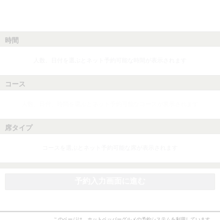
時間
人数、日付を選ぶとネット予約可能な時間が表示されます
コース
人数、日付、時間を選ぶとネット予約可能なコースが表示されます
席タイプ
コースを選ぶとネット予約可能な席が表示されます
予約入力画面に進む
このページは、ホットペッパーグルメの予約システムを利用しています。