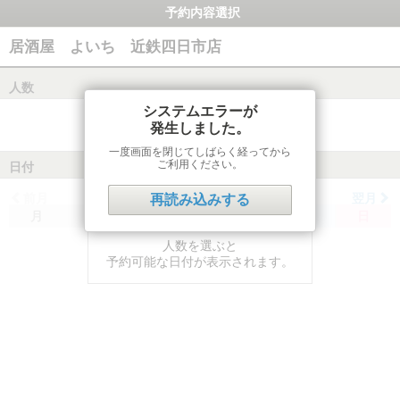
予約内容選択
居酒屋 よいち 近鉄四日市店
人数
システムエラーが
発生しました。
一度画面を閉じてしばらく経ってから
ご利用ください。
日付
前月
翌月
再読み込みする
月
火
水
木
金
土
日
人数を選ぶと
予約可能な日付が表示されます。