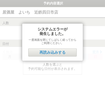
予約内容選択
居酒屋 よいち 近鉄四日市店
人数
システムエラーが
発生しました。
一度画面を閉じてしばらく経ってから
ご利用ください。
日付
前月
翌月
再読み込みする
月
火
水
木
金
土
日
人数を選ぶと
予約可能な日付が表示されます。