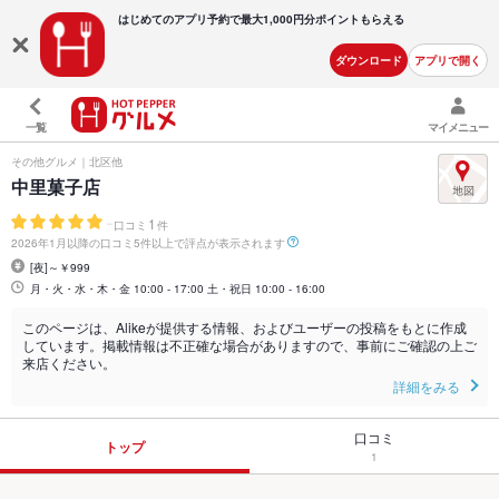
はじめてのアプリ予約で最大
1,000円分ポイントもらえる
ダウンロード
アプリで開く
一覧
マイメニュー
その他グルメ｜北区他
中里菓子店
-
1
口コミ
件
2026年1月以降の口コミ5件以上で評点が表示されます
[夜]～￥999
月・火・水・木・金 10:00 - 17:00 土・祝日 10:00 - 16:00
このページは、Alikeが提供する情報、およびユーザーの投稿をもとに作成
しています。掲載情報は不正確な場合がありますので、事前にご確認の上ご
来店ください。
詳細をみる
口コミ
トップ
1