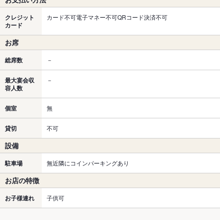
クレジット
カード不可電子マネー不可QRコード決済不可
カード
お席
総席数
－
最大宴会収
－
容人数
個室
無
貸切
不可
設備
駐車場
無近隣にコインパーキングあり
お店の特徴
お子様連れ
子供可