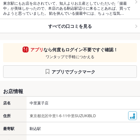
東京駅にもお店を出されていて、知人よりお土産としていただいた「揚最
中」が美味しかったので、本店のある駒込駅辺りに来ることあれば、買って
みようと思っていました。 餡を挟んでいる揚最中には、ちょっと塩気…
すべての口コミを見る
アプリ
なら何度もログイン不要ですぐ確認！
ワンタップで手軽につかえる
アプリでブックマーク
お店情報
店名
中里菓子店
住所
東京都北区中里1-6-11中里SUZUKIBLD
最寄駅
駒込駅