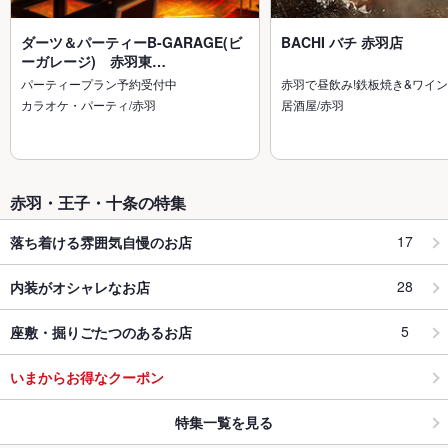
ダーツ＆パーティーB-GARAGE(ビ
BACHI バチ 赤羽店
ーガレージ) 赤羽東…
パーティープラン予約受付中
赤羽で昼飲み!鉄板焼き&ワイ
カラオケ・パーティ/赤羽
居酒屋/赤羽
赤羽・王子・十条の特集
17
落ち着ける雰囲気自慢のお店
28
内装がオシャレなお店
5
座敷・掘りごたつのあるお店
いまからお得なクーポン
特集一覧を見る