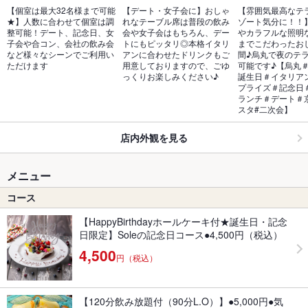
【個室は最大32名様まで可能
【デート・女子会に】おしゃ
【雰囲気最高なテ
★】人数に合わせて個室は調
れなテーブル席は普段の飲み
ゾート気分に！！
整可能！デート、記念日、女
会や女子会はもちろん、デー
やカラフルな照明
子会や合コン、会社の飲み会
トにもピッタリ◎本格イタリ
までこだわったお
など様々なシーンでご利用い
アンに合わせたドリンクもご
間♪烏丸で夜のテ
ただけます
用意しておりますので、ごゆ
可能です♪【烏丸
っくりお楽しみください♪
誕生日＃イタリア
プライズ＃記念日
ランチ＃デート＃
スタ#二次会】
店内外観を見る
メニュー
コース
【HappyBirthdayホールケーキ付★誕生日・記念
日限定】Soleの記念日コース●4,500円（税込）
4,500
円（税込）
【120分飲み放題付（90分L.O）】●5,000円●気