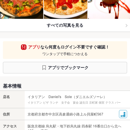
すべての写真を見る
アプリ
なら何度もログイン不要ですぐ確認！
ワンタップで手軽につかえる
アプリでブックマーク
基本情報
店名
イタリアン Daniel's Sole（ダニエルズソーレ）
イタリアン ピザ ランチ 女子会 宴会 誕生日 京町家 個室 テラス バー
住所
京都府京都市中京区高倉通錦小路上ル貝屋町567
アクセス
阪急京都線 烏丸駅・地下鉄烏丸線 四条駅 16番出口から北へ