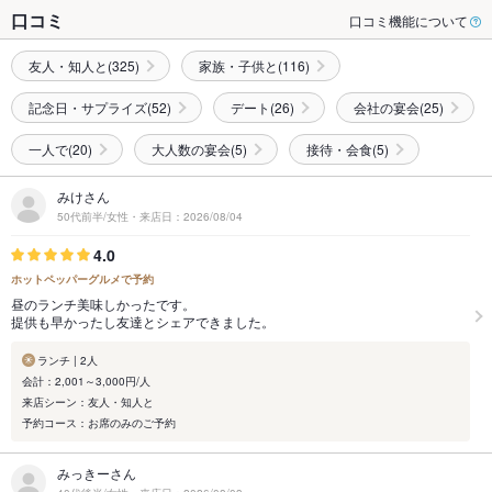
口コミ
口コミ機能について
友人・知人と(325)
家族・子供と(116)
記念日・サプライズ(52)
デート(26)
会社の宴会(25)
一人で(20)
大人数の宴会(5)
接待・会食(5)
みけさん
50代前半/女性・来店日：2026/08/04
4.0
ホットペッパーグルメで予約
昼のランチ美味しかったです。
提供も早かったし友達とシェアできました。
ランチ | 2人
会計：2,001～3,000円/人
来店シーン：友人・知人と
予約コース：お席のみのご予約
みっきーさん