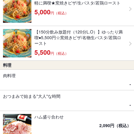
軽に満喫★窯焼きピザ/生パスタ/若鶏ロースト
5,000
円（税込）
【150分飲み放題付（120分L.O）】ゆったり満
喫●5,500円☆窯焼きピザ/名物生パスタ/若鶏ロ
ースト
5,500
円（税込）
料理
肉料理
‐
おつまみで始まる"大人"な時間
‐
ハム盛り合わせ
2,090円（税込）