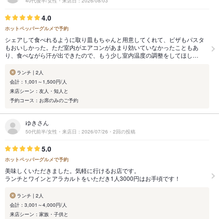
40代後半/女性・来店日：2026/08/03
4.0
ホットペッパーグルメで予約
シェアして食べれるように取り皿もちゃんと用意してくれて、ピザもパスタ
もおいしかった。ただ室内がエアコンがあまり効いていなかったこともあ
り、食べながら汗が出できたので、もう少し室内温度の調整をしてほし…
ランチ | 2人
会計：1,001～1,500円/人
来店シーン：友人・知人と
予約コース：お席のみのご予約
ゆきさん
50代前半/女性・来店日：2026/07/26・2回の投稿
5.0
ホットペッパーグルメで予約
美味しくいただきました。気軽に行けるお店です。
ランチとワインとアラカルトをいただき1人3000円はお手頃です！
ランチ | 2人
会計：3,001～4,000円/人
来店シーン：家族・子供と