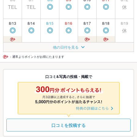
TEL
TEL
休
◎
◎
◎
◎
8/13
8/14
8/15
8/16
8/17
8/18
8/19
休
◎
◎
◎
◎
◎
◎
8/20
8/21
8/22
8/23
8/24
8/25
8/26
他の日付を見る
休
◎
◎
◎
◎
◎
◎
：通常よりポイントがお得にたまります
8/27
8/28
8/29
8/30
8/31
9/1
9/2
口コミ&写真の投稿・掲載で
休
◎
◎
◎
◎
◎
◎
9/3
9/4
9/5
9/6
9/7
9/8
9/9
休
◎
◎
◎
◎
◎
◎
口コミを投稿する