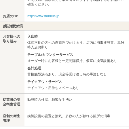
確認ください。
お店のHP
http://www.daniels.jp
感染症対策
お客様への
入店時
取り組み
体調不良の方への自粛呼びかけあり、店内に消毒液設置、混雑
時入店お断り
テーブル/カウンターサービス
オーダー時にお客様と一定間隔保持、個室に換気設備あり
会計処理
非接触型決済あり、現金等受け渡し時の手渡しなし
テイクアウトサービス
テイクアウト用待ちスペースあり
従業員の安
勤務時の検温、頻繁な手洗い
全衛生管理
店舗の衛生
換気設備の設置と換気、多数の人が触れる箇所の消毒
管理