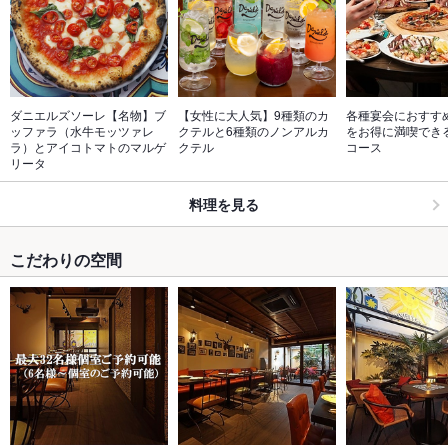
ダニエルズソーレ【名物】ブ
【女性に大人気】9種類のカ
各種宴会におすす
ッファラ（水牛モッツァレ
クテルと6種類のノンアルカ
をお得に満喫できる6
ラ）とアイコトマトのマルゲ
クテル
コース
リータ
料理を見る
こだわりの空間