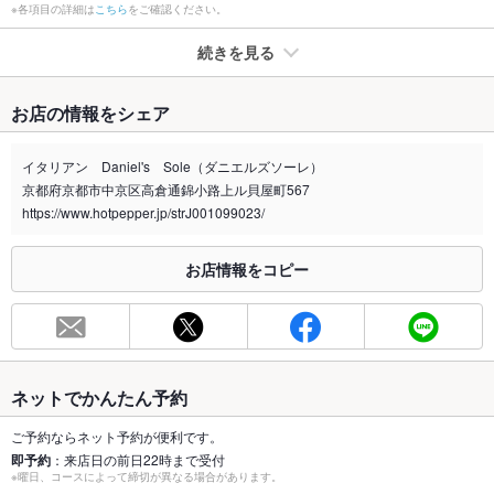
※各項目の詳細は
こちら
をご確認ください。
続きを見る
たばこ
お店の情報をシェア
禁煙・喫煙
全席禁煙
エントランスに喫煙スペースがございます。
イタリアン Daniel's Sole（ダニエルズソーレ）
京都府京都市中京区高倉通錦小路上ル貝屋町567
喫煙専用室
なし
https://www.hotpepper.jp/strJ001099023/
※2020年4月1日～受動喫煙対策に関する法律が施行されています。正しい情報はお店へお問い
合わせください。
お店情報をコピー
お席
総席数
70席(バール席、テラス席、テーブル席。2階は全室個室です。)
最大宴会収
40人(着席時は40名様までご利用可能です。)
容人数
ネットでかんたん予約
個室
あり ：12名個室×1、8名個室×1、6名個室×2。それぞれの個室
ご予約ならネット予約が便利です。
をつなげて最大32名様でご利用頂くことも可能です。
即予約
：来店日の前日22時まで受付
※曜日、コースによって締切が異なる場合があります。