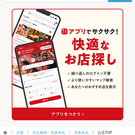
烏丸駅 × イタリアン
四条烏丸 × スペインバル・イタリアンバール
京都のイタリアン・フレンチランキング
その他設備
－
ダイニングバー・バル
京都
京都のイタリアンランキング
その他
スペインバル・イタリアンバール
京都 × イタリアン・フレンチ
烏丸御池・四条烏丸のグルメランキング
飲み放題
あり ：コースにセットでご利用可能。50種以上飲み放題！
食べ放題
なし ：食べ放題はございません。
烏丸御池・四条烏丸 × ダイニングバー・バル
京都 × イタリアン
烏丸御池・四条烏丸のイタリアン・フレンチランキング
お酒
カクテル充実、ワイン充実
烏丸御池・四条烏丸 × スペインバル・イタリアンバール
京都 × ダイニングバー・バル
烏丸御池・四条烏丸のイタリアンランキング
お子様連れ
お子様連れ不可 ：お子様メニューは1200円でご用意致します☆
烏丸駅 × ダイニングバー・バル
京都 × スペインバル・イタリアンバール
四条烏丸のグルメランキング
ウェディン
－
烏丸駅 × スペインバル・イタリアンバール
四条烏丸のイタリアン・フレンチランキング
グパーティ
ー二次会
四条烏丸のイタリアンランキング
お祝い・サ
可
プライズ対
応
備考
－
京都
烏丸御池・四条烏丸
四条烏丸
お店TOP