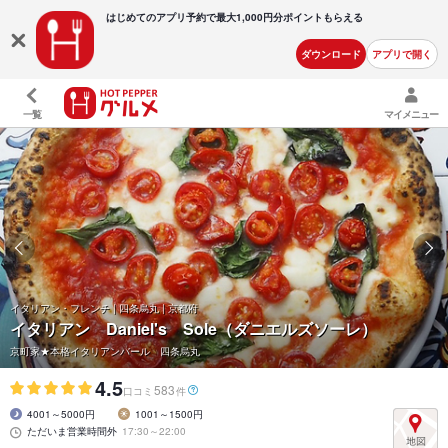
はじめてのアプリ予約で最大
1,000円分ポイントもらえる
ダウンロード
アプリで開く
一覧
マイメニュー
イタリアン・フレンチ | 四条烏丸 | 京都府
イタリアン Daniel's Sole（ダニエルズソーレ）
京町家★本格イタリアンバール 四条烏丸
4.5
583
口コミ
件
4001～5000円
1001～1500円
ただいま営業時間外
17:30～22:00