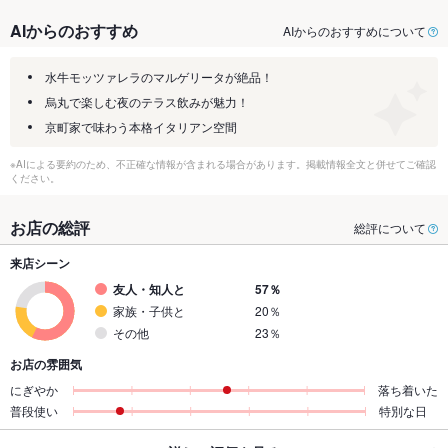
AIからのおすすめ
AIからのおすすめについて
水牛モッツァレラのマルゲリータが絶品！
烏丸で楽しむ夜のテラス飲みが魅力！
京町家で味わう本格イタリアン空間
※AIによる要約のため、不正確な情報が含まれる場合があります。掲載情報全文と併せてご確認
ください。
お店の総評
総評について
来店シーン
友人・知人と
57％
家族・子供と
20％
その他
23％
お店の雰囲気
にぎやか
落ち着いた
普段使い
特別な日