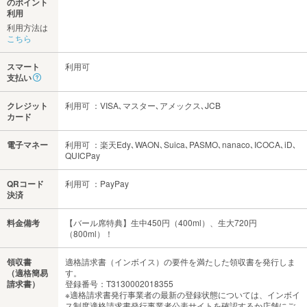
のポイント
利用
利用方法は
こちら
スマート
利用可
支払い
クレジット
利用可 ：VISA､マスター､アメックス､JCB
カード
電子マネー
利用可 ：楽天Edy､WAON､Suica､PASMO､nanaco､ICOCA､iD､
QUICPay
QRコード
利用可 ：PayPay
決済
料金備考
【バール席特典】生中450円（400ml）、生大720円
（800ml）！
領収書
適格請求書（インボイス）の要件を満たした領収書を発行しま
（適格簡易
す。
請求書）
登録番号：T3130002018355
※適格請求書発行事業者の最新の登録状態については、インボイ
ス制度適格請求書発行事業者公表サイトを確認するか店舗にご