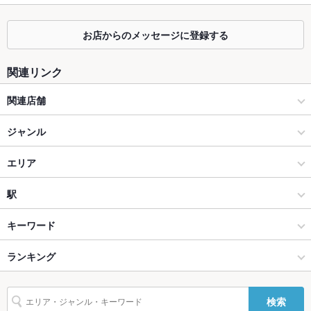
座敷
なし ：お座敷はございません。
掘りごたつ
なし ：掘りごたつはございません。
お店からのメッセージに登録する
カウンター
あり
関連リンク
ソファー
なし
関連店舗
テラス席
あり
ダニエルズ
ジャンル
貸切
貸切不可
イタリアン Daniel's （ダニエルズ本店）
イタリアン・フレンチ
エリア
設備
イタリアン Daniel's ALBA（ダニエルズ アルバ）烏丸
イタリアン
四条烏丸
駅
Wi-Fi
なし
バリアフリ
なし ：ご相談ください。
串揚げとおばんざい 居酒屋 桃屋 錦店 四条烏丸
烏丸御池・四条烏丸 × イタリアン・フレンチ
四条烏丸 × イタリアン・フレンチ
烏丸駅
キーワード
ー
イタリアン Daniel's LUCE（ダニエルズルーチェ）
烏丸御池・四条烏丸 × イタリアン
四条烏丸 × イタリアン
京都河原町駅
ランキング
エビ料理
フライドポテト
パテ
パスタ
ペペロンチーノ
ペスカトーレ
駐車場
なし ：近隣にのコインパーキングをご利用ください。
タリアータ
生パスタ
ピザ
マルゲリータ
アヒージョ
生ハム
烏丸駅 × イタリアン・フレンチ
四条烏丸 × ダイニングバー・バル
四条駅
京都のグルメランキング
英語メニュ
あり
検索
ー