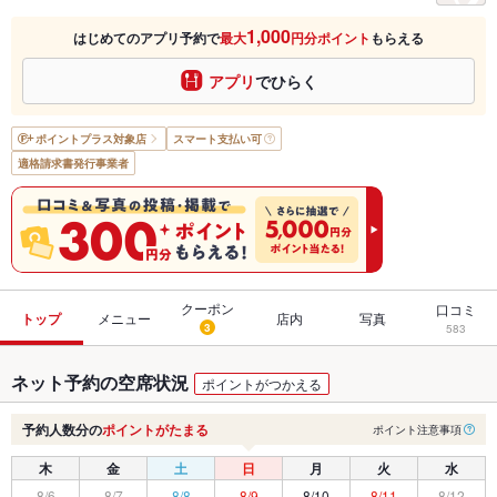
1,000
はじめてのアプリ予約で
最大
円分ポイント
もらえる
アプリ
でひらく
ポイントプラス
対象店
スマート支払い可
適格請求書発行事業者
クーポン
口コミ
トップ
メニュー
店内
写真
3
583
ネット予約の空席状況
ポイントがつかえる
予約人数分の
ポイントがたまる
ポイント注意事項
木
金
土
日
月
火
水
8/6
8/7
8/8
8/9
8/10
8/11
8/12