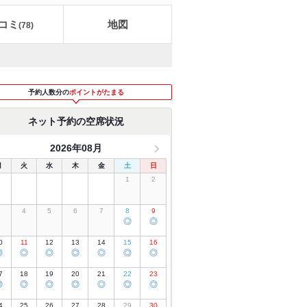
コミ
地図
(
78
)
予約人数分の
ポイントがたまる
ネット予約の空席状況
2026年08月
月
火
水
木
金
土
日
1
2
3
4
5
6
7
8
9
◎
◎
0
11
12
13
14
15
16
◎
◎
◎
◎
◎
◎
◎
7
18
19
20
21
22
23
◎
◎
◎
◎
◎
◎
◎
4
25
26
27
28
29
30