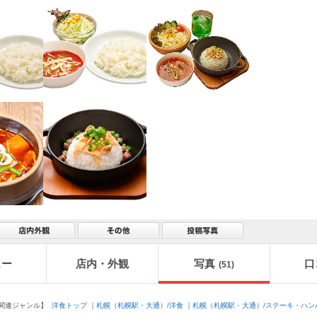
ュー
店内・外観
写真
口
(51)
連ジャンル】
洋食トップ
｜
札幌（札幌駅・大通）/洋食
｜
札幌（札幌駅・大通）/ステーキ・ハン