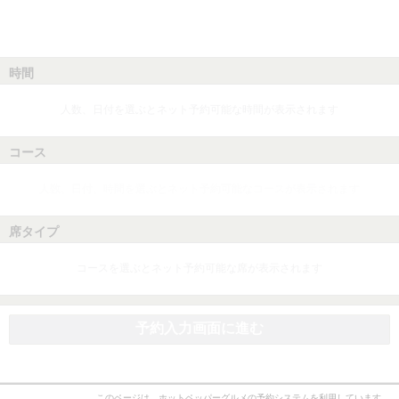
時間
人数、日付を選ぶとネット予約可能な時間が表示されます
コース
人数、日付、時間を選ぶとネット予約可能なコースが表示されます
席タイプ
コースを選ぶとネット予約可能な席が表示されます
予約入力画面に進む
このページは、ホットペッパーグルメの予約システムを利用しています。