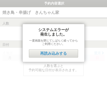
予約内容選択
焼き鳥・串揚げ きんちゃん家
人数
システムエラーが
発生しました。
一度画面を閉じてしばらく経ってから
ご利用ください。
日付
前月
翌月
再読み込みする
月
火
水
木
金
土
日
人数を選ぶと
予約可能な日付が表示されます。