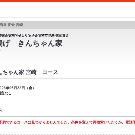
酒屋 宴会 宮崎
/宴会/宮崎/やきとり/女子会/宮崎市/焼鳥/個室/貸切
揚げ きんちゃん家
ち
んちゃん家 宮崎 コース
026年05月22日（金）
指定なし
ス
予約できるコースは見つかりませんでした。条件を変えて再検索いただくか、電話