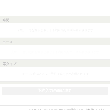
時間
人数、日付を選ぶとネット予約可能な時間が表示されます
コース
人数、日付、時間を選ぶとネット予約可能なコースが表示されます
席タイプ
コースを選ぶとネット予約可能な席が表示されます
予約入力画面に進む
このページは、ホットペッパーグルメの予約システムを利用しています。