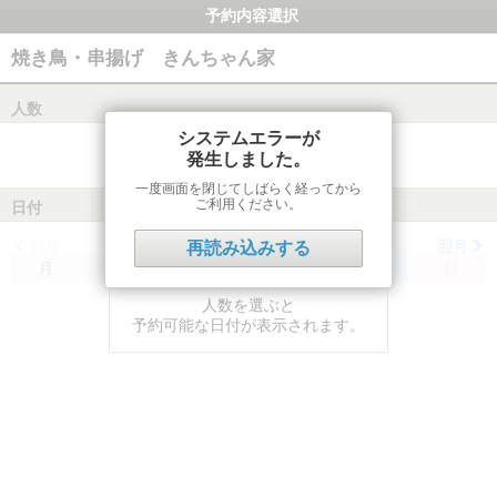
予約内容選択
焼き鳥・串揚げ きんちゃん家
人数
システムエラーが
発生しました。
一度画面を閉じてしばらく経ってから
ご利用ください。
日付
前月
翌月
再読み込みする
月
火
水
木
金
土
日
人数を選ぶと
予約可能な日付が表示されます。