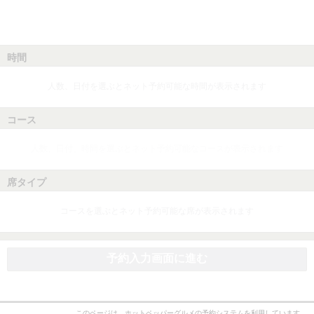
時間
人数、日付を選ぶとネット予約可能な時間が表示されます
コース
人数、日付、時間を選ぶとネット予約可能なコースが表示されます
席タイプ
コースを選ぶとネット予約可能な席が表示されます
予約入力画面に進む
このページは、ホットペッパーグルメの予約システムを利用しています。