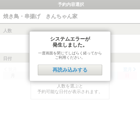
予約内容選択
焼き鳥・串揚げ きんちゃん家
人数
システムエラーが
発生しました。
一度画面を閉じてしばらく経ってから
ご利用ください。
日付
前月
翌月
再読み込みする
月
火
水
木
金
土
日
人数を選ぶと
予約可能な日付が表示されます。