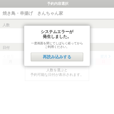
予約内容選択
焼き鳥・串揚げ きんちゃん家
人数
システムエラーが
発生しました。
一度画面を閉じてしばらく経ってから
ご利用ください。
日付
前月
翌月
再読み込みする
月
火
水
木
金
土
日
人数を選ぶと
予約可能な日付が表示されます。