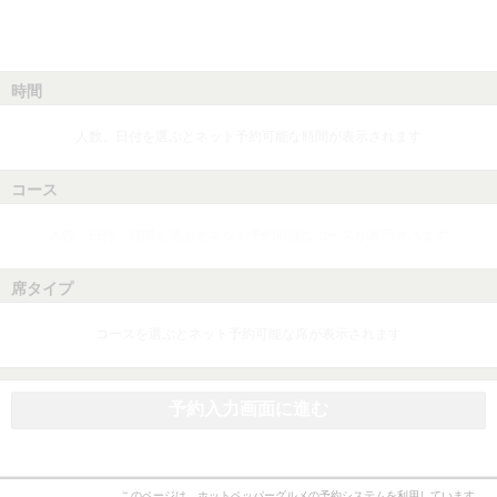
時間
人数、日付を選ぶとネット予約可能な時間が表示されます
コース
人数、日付、時間を選ぶとネット予約可能なコースが表示されます
席タイプ
コースを選ぶとネット予約可能な席が表示されます
予約入力画面に進む
このページは、ホットペッパーグルメの予約システムを利用しています。