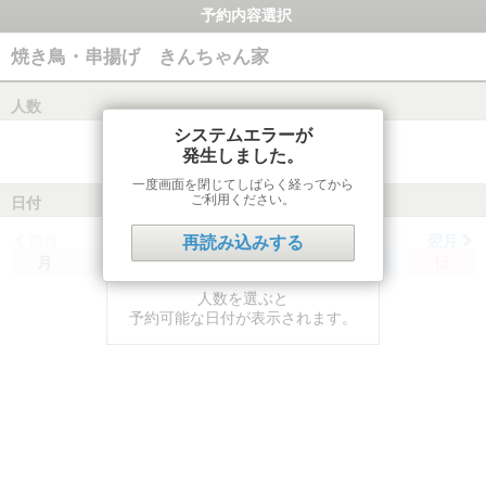
予約内容選択
焼き鳥・串揚げ きんちゃん家
人数
システムエラーが
発生しました。
一度画面を閉じてしばらく経ってから
ご利用ください。
日付
前月
翌月
再読み込みする
月
火
水
木
金
土
日
人数を選ぶと
予約可能な日付が表示されます。