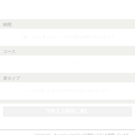
時間
人数、日付を選ぶとネット予約可能な時間が表示されます
コース
人数、日付、時間を選ぶとネット予約可能なコースが表示されます
席タイプ
コースを選ぶとネット予約可能な席が表示されます
予約入力画面に進む
このページは、ホットペッパーグルメの予約システムを利用しています。