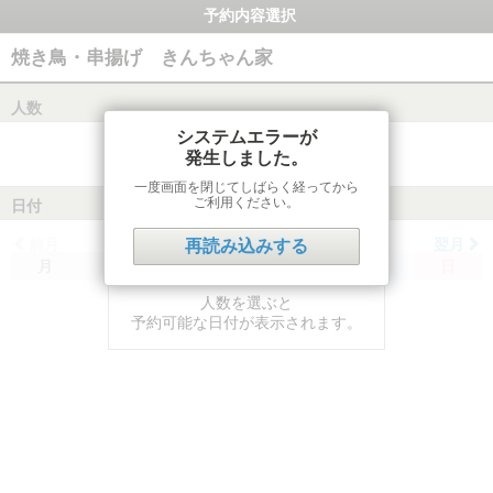
予約内容選択
焼き鳥・串揚げ きんちゃん家
人数
システムエラーが
発生しました。
一度画面を閉じてしばらく経ってから
ご利用ください。
日付
前月
翌月
再読み込みする
月
火
水
木
金
土
日
人数を選ぶと
予約可能な日付が表示されます。