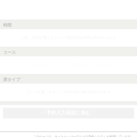
時間
人数、日付を選ぶとネット予約可能な時間が表示されます
コース
人数、日付、時間を選ぶとネット予約可能なコースが表示されます
席タイプ
コースを選ぶとネット予約可能な席が表示されます
予約入力画面に進む
このページは、ホットペッパーグルメの予約システムを利用しています。