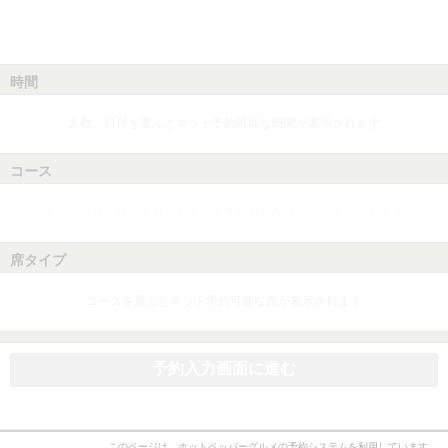
時間
人数、日付を選ぶとネット予約可能な時間が表示されます
コース
人数、日付、時間を選ぶとネット予約可能なコースが表示されます
席タイプ
コースを選ぶとネット予約可能な席が表示されます
予約入力画面に進む
このページは、ホットペッパーグルメの予約システムを利用しています。