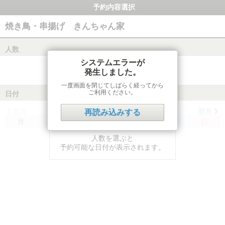
予約内容選択
焼き鳥・串揚げ きんちゃん家
人数
システムエラーが
発生しました。
一度画面を閉じてしばらく経ってから
ご利用ください。
日付
前月
翌月
再読み込みする
月
火
水
木
金
土
日
人数を選ぶと
予約可能な日付が表示されます。