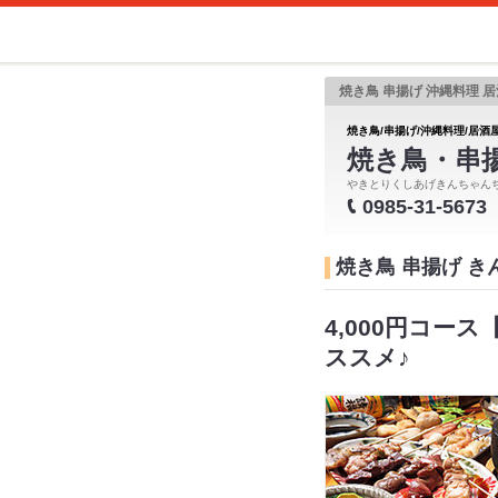
焼き鳥 串揚げ 沖縄料理 居
焼き鳥/串揚げ/沖縄料理/居酒屋
焼き鳥・串
やきとりくしあげきんちゃん
0985-31-5673
焼き鳥 串揚げ 
4,000円コー
ススメ♪