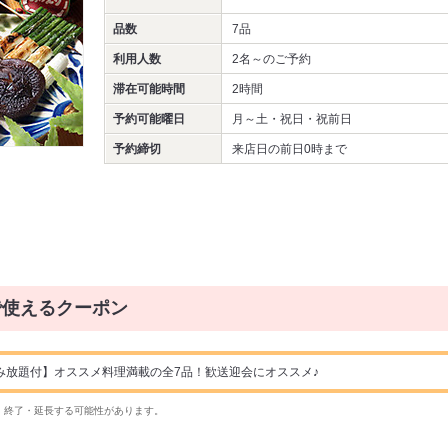
品数
7品
利用人数
2名～
のご予約
滞在可能時間
2時間
予約可能曜日
月～土・祝日・祝前日
予約締切
来店日の前日0時まで
で使えるクーポン
分飲み放題付】オススメ料理満載の全7品！歓送迎会にオススメ♪
・終了・延長する可能性があります。