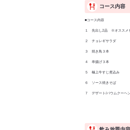
コース内容
■コース内容
１ 先出し2品 ※オススメ
２ チョレギサラダ
３ 焼き鳥３本
４ 串揚げ３本
５ 極上牛すじ煮込み
６ ソース焼きそば
７ デザート/バウムクーヘ
飲み放題内