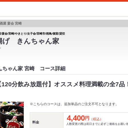
酒屋 宴会 宮崎
/宴会/宮崎/やきとり/女子会/宮崎市/焼鳥/個室/貸切
揚げ きんちゃん家
ち
きんちゃん家 宮崎 コース詳細
ス【120分飲み放題付】オススメ料理満載の全7
※こちらのコースは、追加単品のご注文不可となります。
4,400
円
（税込）
料金
人数変更の際は前日までに必ずご連絡をお願い