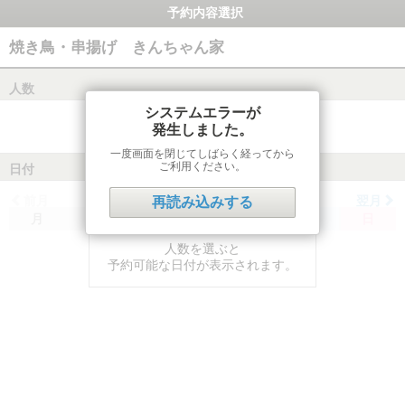
予約内容選択
焼き鳥・串揚げ きんちゃん家
人数
システムエラーが
発生しました。
一度画面を閉じてしばらく経ってから
ご利用ください。
日付
前月
翌月
再読み込みする
月
火
水
木
金
土
日
人数を選ぶと
予約可能な日付が表示されます。