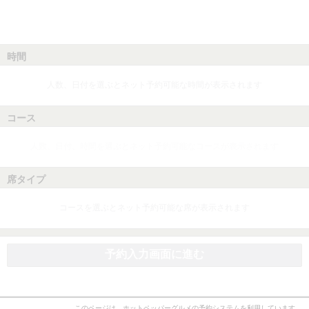
時間
人数、日付を選ぶとネット予約可能な時間が表示されます
コース
人数、日付、時間を選ぶとネット予約可能なコースが表示されます
席タイプ
コースを選ぶとネット予約可能な席が表示されます
予約入力画面に進む
このページは、ホットペッパーグルメの予約システムを利用しています。