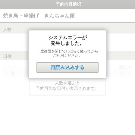
予約内容選択
焼き鳥・串揚げ きんちゃん家
人数
システムエラーが
発生しました。
一度画面を閉じてしばらく経ってから
ご利用ください。
日付
前月
翌月
再読み込みする
月
火
水
木
金
土
日
人数を選ぶと
予約可能な日付が表示されます。