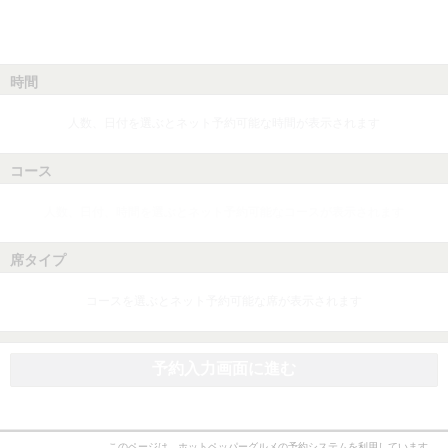
時間
人数、日付を選ぶとネット予約可能な時間が表示されます
コース
人数、日付、時間を選ぶとネット予約可能なコースが表示されます
席タイプ
コースを選ぶとネット予約可能な席が表示されます
予約入力画面に進む
このページは、ホットペッパーグルメの予約システムを利用しています。