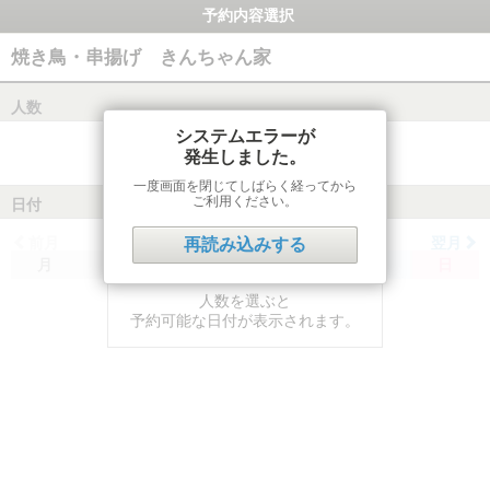
予約内容選択
焼き鳥・串揚げ きんちゃん家
人数
システムエラーが
発生しました。
一度画面を閉じてしばらく経ってから
ご利用ください。
日付
前月
翌月
再読み込みする
月
火
水
木
金
土
日
人数を選ぶと
予約可能な日付が表示されます。