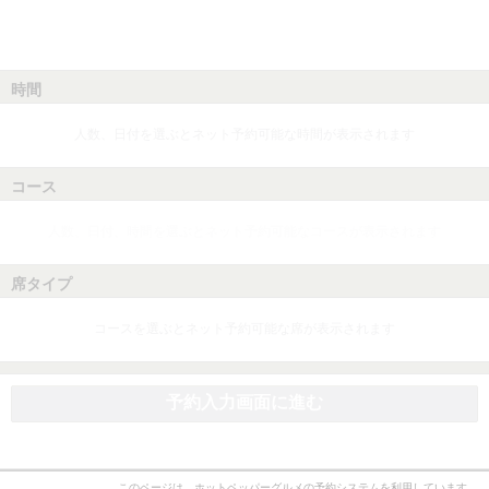
時間
人数、日付を選ぶとネット予約可能な時間が表示されます
コース
人数、日付、時間を選ぶとネット予約可能なコースが表示されます
席タイプ
コースを選ぶとネット予約可能な席が表示されます
予約入力画面に進む
このページは、ホットペッパーグルメの予約システムを利用しています。