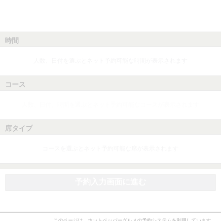
時間
人数、日付を選ぶとネット予約可能な時間が表示されます
コース
人数、日付、時間を選ぶとネット予約可能なコースが表示されます
席タイプ
コースを選ぶとネット予約可能な席が表示されます
予約入力画面に進む
このページは、ホットペッパーグルメの予約システムを利用しています。