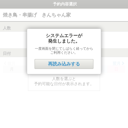
予約内容選択
焼き鳥・串揚げ きんちゃん家
人数
システムエラーが
発生しました。
一度画面を閉じてしばらく経ってから
ご利用ください。
日付
前月
翌月
再読み込みする
月
火
水
木
金
土
日
人数を選ぶと
予約可能な日付が表示されます。