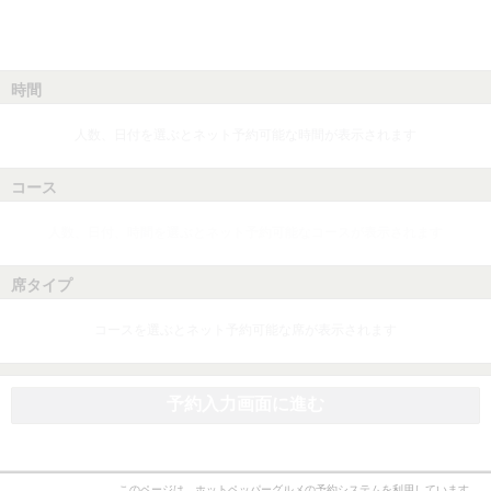
時間
人数、日付を選ぶとネット予約可能な時間が表示されます
コース
人数、日付、時間を選ぶとネット予約可能なコースが表示されます
席タイプ
コースを選ぶとネット予約可能な席が表示されます
予約入力画面に進む
このページは、ホットペッパーグルメの予約システムを利用しています。