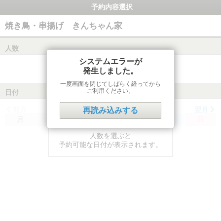
予約内容選択
焼き鳥・串揚げ きんちゃん家
人数
システムエラーが
発生しました。
一度画面を閉じてしばらく経ってから
ご利用ください。
日付
前月
翌月
再読み込みする
月
火
水
木
金
土
日
人数を選ぶと
予約可能な日付が表示されます。