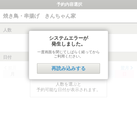
予約内容選択
焼き鳥・串揚げ きんちゃん家
人数
システムエラーが
発生しました。
一度画面を閉じてしばらく経ってから
ご利用ください。
日付
前月
翌月
再読み込みする
月
火
水
木
金
土
日
人数を選ぶと
予約可能な日付が表示されます。