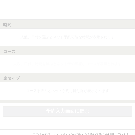
時間
人数、日付を選ぶとネット予約可能な時間が表示されます
コース
人数、日付、時間を選ぶとネット予約可能なコースが表示されます
席タイプ
コースを選ぶとネット予約可能な席が表示されます
予約入力画面に進む
このページは、ホットペッパーグルメの予約システムを利用しています。