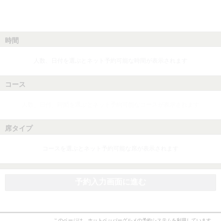
時間
人数、日付を選ぶとネット予約可能な時間が表示されます
コース
人数、日付、時間を選ぶとネット予約可能なコースが表示されます
席タイプ
コースを選ぶとネット予約可能な席が表示されます
予約入力画面に進む
このページは、ホットペッパーグルメの予約システムを利用しています。