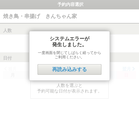
予約内容選択
焼き鳥・串揚げ きんちゃん家
人数
システムエラーが
発生しました。
一度画面を閉じてしばらく経ってから
ご利用ください。
日付
前月
翌月
再読み込みする
月
火
水
木
金
土
日
人数を選ぶと
予約可能な日付が表示されます。