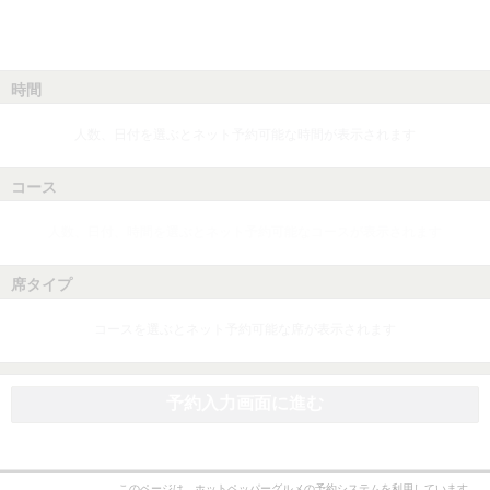
時間
人数、日付を選ぶとネット予約可能な時間が表示されます
コース
人数、日付、時間を選ぶとネット予約可能なコースが表示されます
席タイプ
コースを選ぶとネット予約可能な席が表示されます
予約入力画面に進む
このページは、ホットペッパーグルメの予約システムを利用しています。