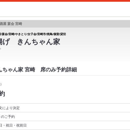
酒屋 宴会 宮崎
/宴会/宮崎/やきとり/女子会/宮崎市/焼鳥/個室/貸切
揚げ きんちゃん家
ち
きんちゃん家 宮崎 席のみ予約詳細
）
約
文により決定
～
のご予約
日・祝日・祝前日