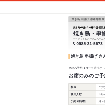
焼き鳥 串揚げ 沖縄料理 居
焼き鳥/串揚げ/沖縄料理/居酒屋
焼き鳥・串
やきとりくしあげきんちゃん
0985-31-5673
焼き鳥 串揚げ 
席のみ予約（コース選択なし
お席のみのご予
料金
ご注
利用人数
1名
予約可能曜日
月～