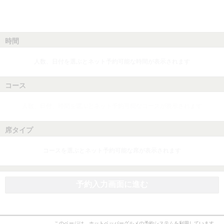
時間
人数、日付を選ぶとネット予約可能な時間が表示されます
コース
人数、日付、時間を選ぶとネット予約可能なコースが表示されます
席タイプ
コースを選ぶとネット予約可能な席が表示されます
予約入力画面に進む
このページは、ホットペッパーグルメの予約システムを利用しています。