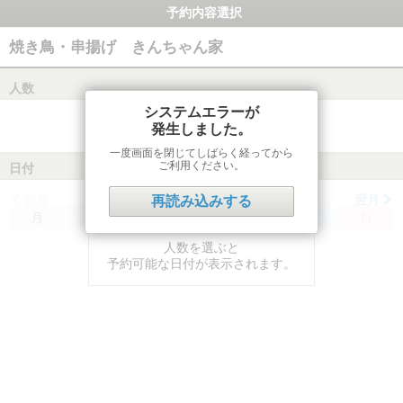
予約内容選択
焼き鳥・串揚げ きんちゃん家
人数
システムエラーが
発生しました。
一度画面を閉じてしばらく経ってから
ご利用ください。
日付
前月
翌月
再読み込みする
月
火
水
木
金
土
日
人数を選ぶと
予約可能な日付が表示されます。