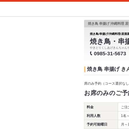
焼き鳥 串揚げ 沖縄料理 居
焼き鳥/串揚げ/沖縄料理/居酒屋
焼き鳥・串
やきとりくしあげきんちゃん
0985-31-5673
焼き鳥 串揚げ 
席のみ予約（コース選択なし
お席のみのご予
料金
ご注
利用人数
1名
予約可能曜日
月～