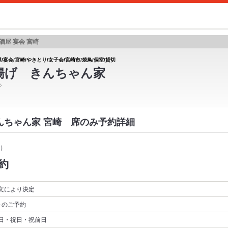
酒屋 宴会 宮崎
/宴会/宮崎/やきとり/女子会/宮崎市/焼鳥/個室/貸切
揚げ きんちゃん家
ち
きんちゃん家 宮崎 席のみ予約詳細
）
約
文により決定
～
のご予約
日・祝日・祝前日