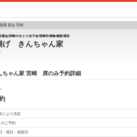
酒屋 宴会 宮崎
/宴会/宮崎/やきとり/女子会/宮崎市/焼鳥/個室/貸切
揚げ きんちゃん家
ち
きんちゃん家 宮崎 席のみ予約詳細
）
約
文により決定
～
のご予約
日・祝日・祝前日