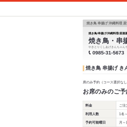
焼き鳥 串揚げ 沖縄料理 居
焼き鳥/串揚げ/沖縄料理/居酒屋
焼き鳥・串
やきとりくしあげきんちゃん
0985-31-5673
焼き鳥 串揚げ 
席のみ予約（コース選択なし
お席のみのご予
料金
ご注
利用人数
1名
予約可能曜日
月～