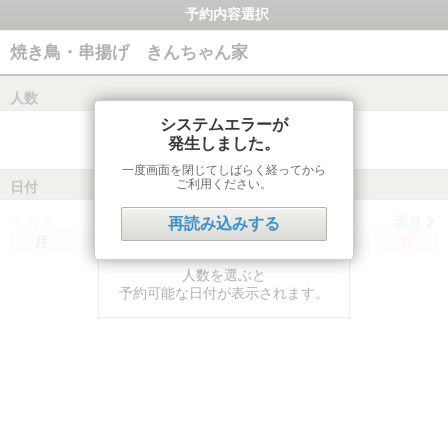
予約内容選択
焼き鳥・串揚げ きんちゃん家
人数
システムエラーが
発生しました。
一度画面を閉じてしばらく経ってから
ご利用ください。
日付
前月
翌月
再読み込みする
月
火
水
木
金
土
日
人数を選ぶと
予約可能な日付が表示されます。