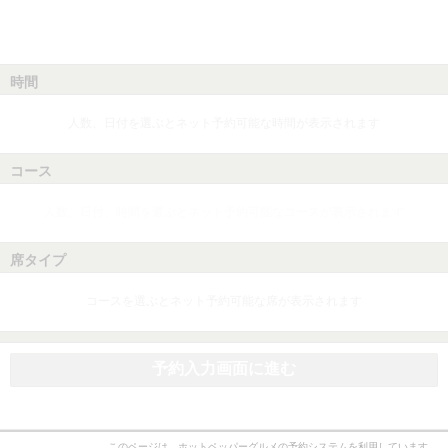
時間
人数、日付を選ぶとネット予約可能な時間が表示されます
コース
人数、日付、時間を選ぶとネット予約可能なコースが表示されます
席タイプ
コースを選ぶとネット予約可能な席が表示されます
予約入力画面に進む
このページは、ホットペッパーグルメの予約システムを利用しています。