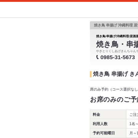
焼き鳥 串揚げ 沖縄料理 居
焼き鳥/串揚げ/沖縄料理/居酒屋
焼き鳥・串
やきとりくしあげきんちゃん
0985-31-5673
焼き鳥 串揚げ 
席のみ予約（コース選択なし
お席のみのご予
料金
ご注
利用人数
1名
予約可能曜日
月～