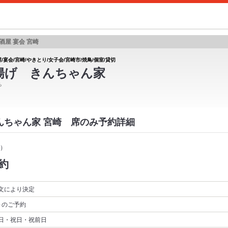
酒屋 宴会 宮崎
/宴会/宮崎/やきとり/女子会/宮崎市/焼鳥/個室/貸切
揚げ きんちゃん家
ち
きんちゃん家 宮崎 席のみ予約詳細
）
約
文により決定
～
のご予約
日・祝日・祝前日