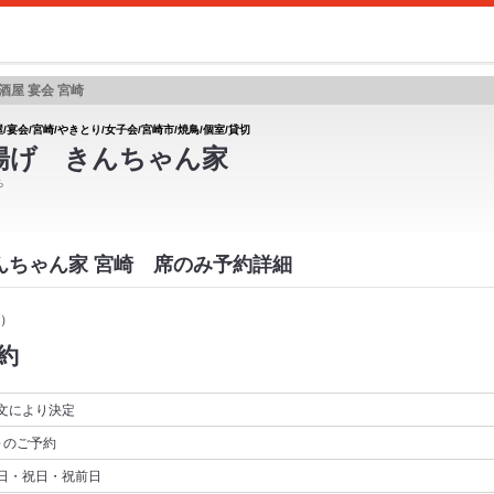
酒屋 宴会 宮崎
/宴会/宮崎/やきとり/女子会/宮崎市/焼鳥/個室/貸切
揚げ きんちゃん家
ち
きんちゃん家 宮崎 席のみ予約詳細
）
約
文により決定
～
のご予約
日・祝日・祝前日