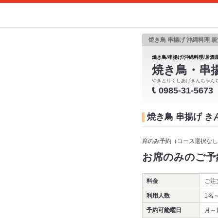
焼き鳥 串揚げ 沖縄料理 居
焼き鳥/串揚げ/沖縄料理/居酒屋
焼き鳥・串
やきとりくしあげきんちゃん
0985-31-5673
焼き鳥 串揚げ 
席のみ予約（コース選択なし
お席のみのご予
料金
ご注
利用人数
1名
予約可能曜日
月～