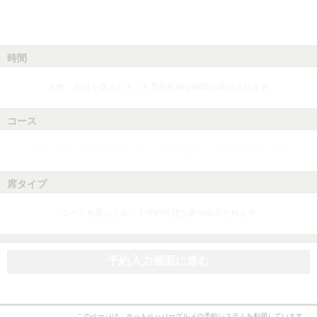
時間
人数、日付を選ぶとネット予約可能な時間が表示されます
コース
人数、日付、時間を選ぶとネット予約可能なコースが表示されます
席タイプ
コースを選ぶとネット予約可能な席が表示されます
予約入力画面に進む
このページは、ホットペッパーグルメの予約システムを利用しています。