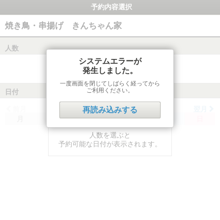
予約内容選択
焼き鳥・串揚げ きんちゃん家
人数
システムエラーが
発生しました。
一度画面を閉じてしばらく経ってから
ご利用ください。
日付
前月
翌月
再読み込みする
月
火
水
木
金
土
日
人数を選ぶと
予約可能な日付が表示されます。