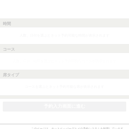
時間
人数、日付を選ぶとネット予約可能な時間が表示されます
コース
人数、日付、時間を選ぶとネット予約可能なコースが表示されます
席タイプ
コースを選ぶとネット予約可能な席が表示されます
予約入力画面に進む
このページは、ホットペッパーグルメの予約システムを利用しています。