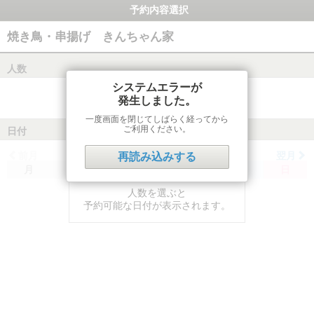
予約内容選択
焼き鳥・串揚げ きんちゃん家
人数
システムエラーが
発生しました。
一度画面を閉じてしばらく経ってから
ご利用ください。
日付
前月
翌月
再読み込みする
月
火
水
木
金
土
日
人数を選ぶと
予約可能な日付が表示されます。