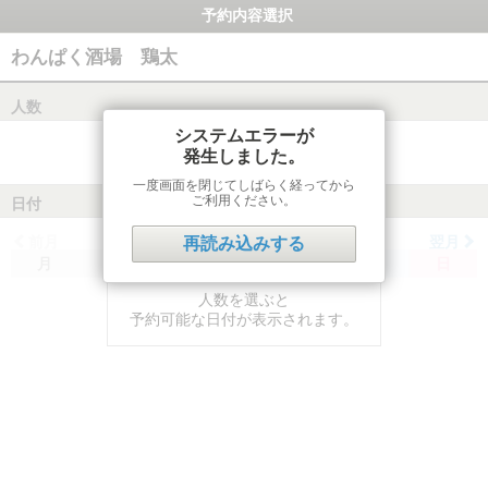
予約内容選択
わんぱく酒場 鶏太
人数
システムエラーが
発生しました。
一度画面を閉じてしばらく経ってから
ご利用ください。
日付
前月
翌月
再読み込みする
月
火
水
木
金
土
日
人数を選ぶと
予約可能な日付が表示されます。