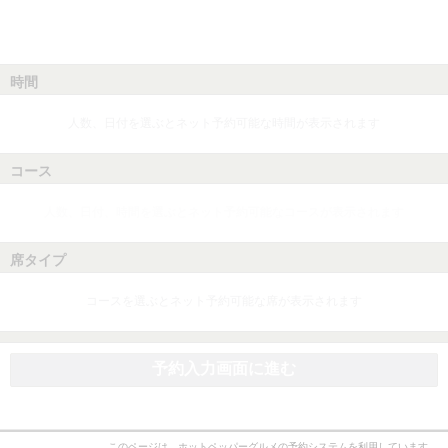
時間
人数、日付を選ぶとネット予約可能な時間が表示されます
コース
人数、日付、時間を選ぶとネット予約可能なコースが表示されます
席タイプ
コースを選ぶとネット予約可能な席が表示されます
予約入力画面に進む
このページは、ホットペッパーグルメの予約システムを利用しています。