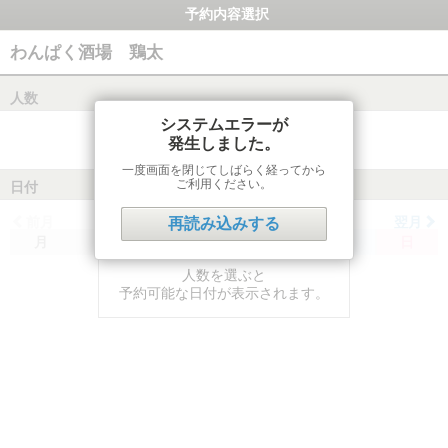
予約内容選択
わんぱく酒場 鶏太
人数
システムエラーが
発生しました。
一度画面を閉じてしばらく経ってから
ご利用ください。
日付
前月
翌月
再読み込みする
月
火
水
木
金
土
日
人数を選ぶと
予約可能な日付が表示されます。