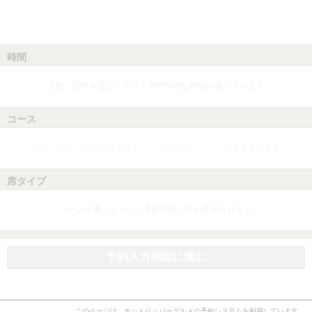
時間
人数、日付を選ぶとネット予約可能な時間が表示されます
コース
人数、日付、時間を選ぶとネット予約可能なコースが表示されます
席タイプ
コースを選ぶとネット予約可能な席が表示されます
予約入力画面に進む
このページは、ホットペッパーグルメの予約システムを利用しています。