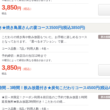
※曜日によって締切が異なる場合があります。
3,850
円
（税込）
税込
★焼き鳥屋さんの宴コース3500円(税込3850円)
こだわりの焼き鳥や飲み放題もついた、お手軽に楽しめるコース
となっております。『選べるオプション』で宴…
コース品数：7品／利用人数：4名～
予約締切：来店日の当日12時まで
※曜日によって締切が異なる場合があります。
3,850
円
（税込）
税込
間→3時間！飲み放題付き★炭旬こだわりコース4500円(税込49
★日～木限定！クーポン利用＆前日迄のご予約で飲み放題１時間
延長無料★飲み放題2時間付き！こだわりの焼…
コース品数：8品／利用人数：4名～