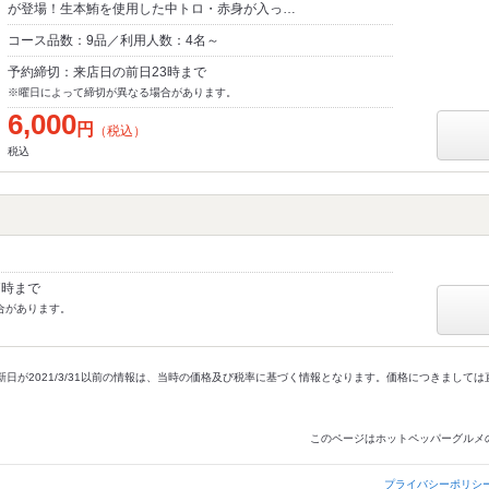
が登場！生本鮪を使用した中トロ・赤身が入っ…
コース品数：9品／利用人数：4名～
予約締切：来店日の前日23時まで
※曜日によって締切が異なる場合があります。
6,000
円
（税込）
税込
7時まで
合があります。
新日が2021/3/31以前の情報は、当時の価格及び税率に基づく情報となります。価格につきまして
このページはホットペッパーグルメ
プライバシーポリシ