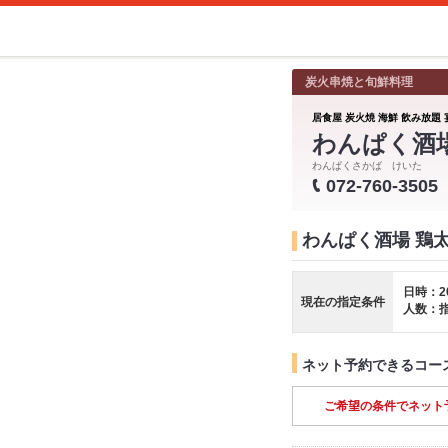
炭火串焼と旬鮮料理
居食屋 炭火焼 海鮮 飲み放題 
わんぱく酒
わんぱくさかば けいた
072-760-3505
わんぱく酒場 鶏
日時：2
現在の指定条件
人数：
ネット予約できるコー
ご希望の条件でネット