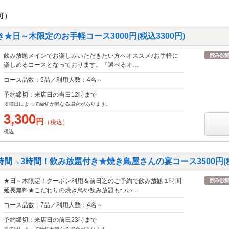
可）
★日～木限定のお手軽コース3000円(税込3300円)
飲み放題メインでお楽しみいただきたい方へオススメ♪お手軽に
楽しめるコースとなっております。『選べるオ…
コース品数：5品／利用人数：4名～
予約締切：来店日の当日12時まで
※曜日によって締切が異なる場合があります。
3,300
円
（税込）
税込
間→3時間！飲み放題付き★焼き鳥屋さんの宴コース3500円(税込
★日～木限定！クーポン利用＆前日迄のご予約で飲み放題１時間
延長無料★こだわりの焼き鳥や飲み放題もつい…
コース品数：7品／利用人数：4名～
予約締切：来店日の前日23時まで