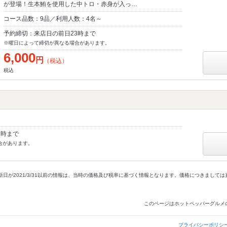
が登場！生本鮪を使用した中トロ・赤身が入っ…
コース品数：9品／利用人数：4名～
予約締切：来店日の前日23時まで
※曜日によって締切が異なる場合があります。
6,000
円
（税込）
税込
7時まで
合があります。
新日が2021/3/31以前の情報は、当時の価格及び税率に基づく情報となります。価格につきまして
このページはホットペッパーグルメ
プライバシーポリシ