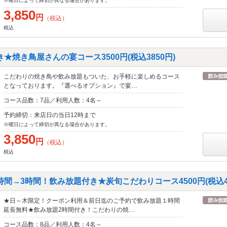
※曜日によって締切が異なる場合があります。
3,850
円
（税込）
税込
★焼き鳥屋さんの宴コース3500円(税込3850円)
こだわりの焼き鳥や飲み放題もついた、お手軽に楽しめるコース
となっております。『選べるオプション』で宴…
コース品数：7品／利用人数：4名～
予約締切：来店日の当日12時まで
※曜日によって締切が異なる場合があります。
3,850
円
（税込）
税込
間→3時間！飲み放題付き★炭旬こだわりコース4500円(税込49
★日～木限定！クーポン利用＆前日迄のご予約で飲み放題１時間
延長無料★飲み放題2時間付き！こだわりの焼…
コース品数：8品／利用人数：4名～