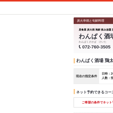
炭火串焼と旬鮮料理
居食屋 炭火焼 海鮮 飲み放題 
わんぱく酒
わんぱくさかば けいた
072-760-3505
わんぱく酒場 鶏
日時：2
現在の指定条件
人数：
ネット予約できるコー
ご希望の条件でネット