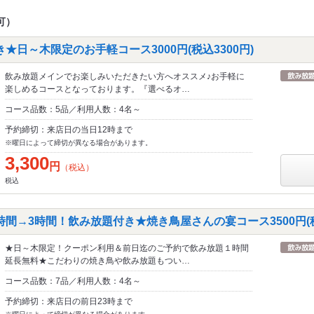
可）
★日～木限定のお手軽コース3000円(税込3300円)
飲み放題メインでお楽しみいただきたい方へオススメ♪お手軽に
楽しめるコースとなっております。『選べるオ…
コース品数：5品／利用人数：4名～
予約締切：来店日の当日12時まで
※曜日によって締切が異なる場合があります。
3,300
円
（税込）
税込
間→3時間！飲み放題付き★焼き鳥屋さんの宴コース3500円(税込
★日～木限定！クーポン利用＆前日迄のご予約で飲み放題１時間
延長無料★こだわりの焼き鳥や飲み放題もつい…
コース品数：7品／利用人数：4名～
予約締切：来店日の前日23時まで