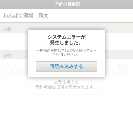
予約内容選択
わんぱく酒場 鶏太
人数
システムエラーが
発生しました。
一度画面を閉じてしばらく経ってから
ご利用ください。
日付
前月
翌月
再読み込みする
月
火
水
木
金
土
日
人数を選ぶと
予約可能な日付が表示されます。