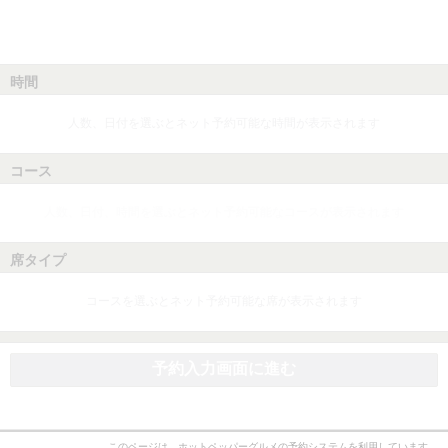
時間
人数、日付を選ぶとネット予約可能な時間が表示されます
コース
人数、日付、時間を選ぶとネット予約可能なコースが表示されます
席タイプ
コースを選ぶとネット予約可能な席が表示されます
予約入力画面に進む
このページは、ホットペッパーグルメの予約システムを利用しています。