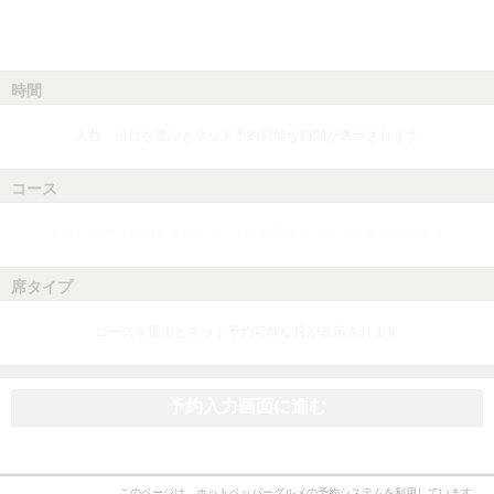
時間
人数、日付を選ぶとネット予約可能な時間が表示されます
コース
人数、日付、時間を選ぶとネット予約可能なコースが表示されます
席タイプ
コースを選ぶとネット予約可能な席が表示されます
予約入力画面に進む
このページは、ホットペッパーグルメの予約システムを利用しています。