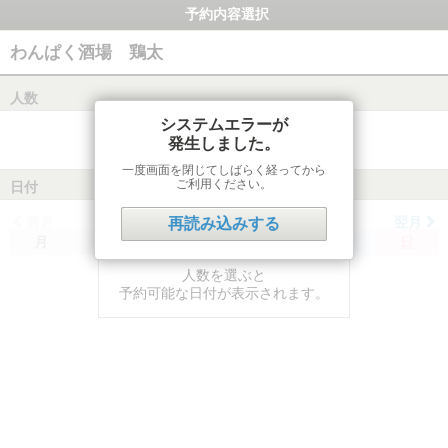
予約内容選択
わんぱく酒場 鶏太
人数
システムエラーが
発生しました。
一度画面を閉じてしばらく経ってから
ご利用ください。
日付
前月
翌月
再読み込みする
月
火
水
木
金
土
日
人数を選ぶと
予約可能な日付が表示されます。