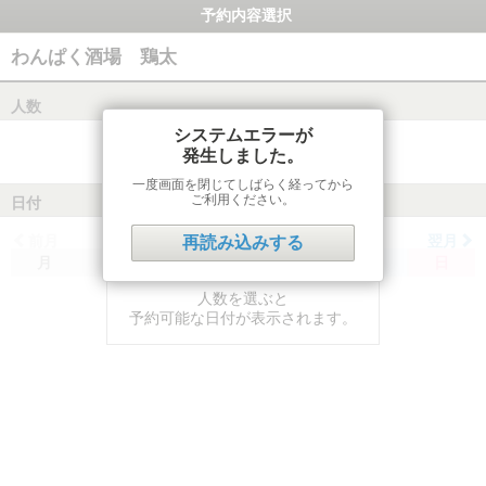
予約内容選択
わんぱく酒場 鶏太
人数
システムエラーが
発生しました。
一度画面を閉じてしばらく経ってから
ご利用ください。
日付
前月
翌月
再読み込みする
月
火
水
木
金
土
日
人数を選ぶと
予約可能な日付が表示されます。