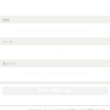
時間
人数、日付を選ぶとネット予約可能な時間が表示されます
コース
人数、日付、時間を選ぶとネット予約可能なコースが表示されます
席タイプ
コースを選ぶとネット予約可能な席が表示されます
予約入力画面に進む
このページは、ホットペッパーグルメの予約システムを利用しています。