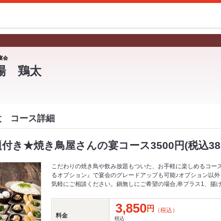
宴会
場 鶏太
太 コース詳細
付き★焼き鳥屋さんの宴コース3500円(税込385
こだわりの焼き鳥や飲み放題もついた、お手軽に楽しめるコー
るオプション』で宴会のグレードアップも可能♪オプション以外
気軽にご相談ください。鍋無しにご希望の場合,串プラス1、揚
3,850
円
（税込）
料金
税込