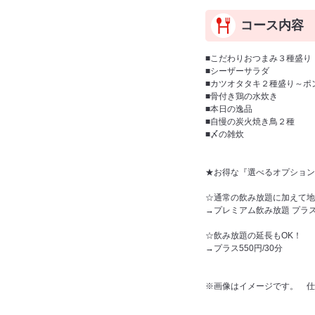
コース内容
■こだわりおつまみ３種盛り
■シーザーサラダ
■カツオタタキ２種盛り～ポ
■骨付き鶏の水炊き
■本日の逸品
■自慢の炭火焼き鳥２種
■〆の雑炊
★お得な『選べるオプション
☆通常の飲み放題に加えて地
→プレミアム飲み放題 プラス
☆飲み放題の延長もOK！
→プラス550円/30分
※画像はイメージです。 仕