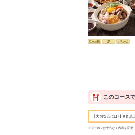
このコース
【大切な会には♪】8名以
※クーポンは予告なく内容を変更