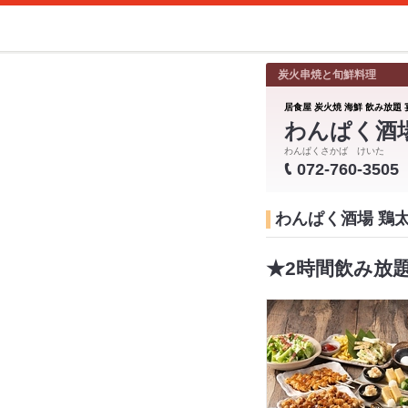
炭火串焼と旬鮮料理
居食屋 炭火焼 海鮮 飲み放題 
わんぱく酒
わんぱくさかば けいた
072-760-3505
わんぱく酒場 鶏
★2時間飲み放題