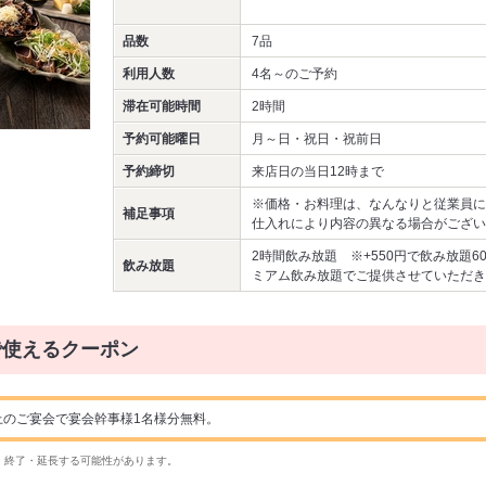
品数
7品
利用人数
4名～
のご予約
滞在可能時間
2時間
予約可能曜日
月～日・祝日・祝前日
予約締切
来店日の当日12時まで
※価格・お料理は、なんなりと従業員に
補足事項
仕入れにより内容の異なる場合がござい
2時間飲み放題 ※+550円で飲み放題
飲み放題
ミアム飲み放題でご提供させていただき
で使えるクーポン
上のご宴会で宴会幹事様1名様分無料。
・終了・延長する可能性があります。