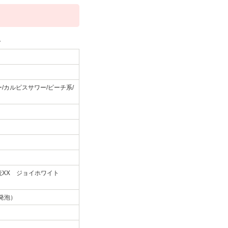
。
/カルピスサワー/ピーチ系/
読XX ジョイホワイト
発泡）