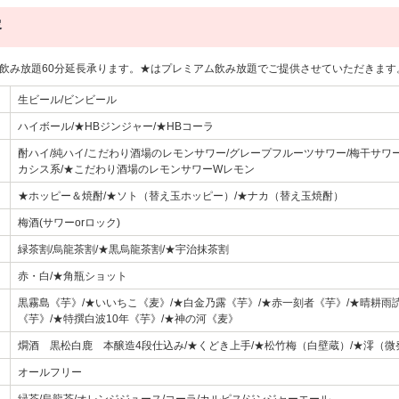
容
円で飲み放題60分延長承ります。★はプレミアム飲み放題でご提供させていただきます
生ビール/ビンビール
ハイボール/★HBジンジャー/★HBコーラ
酎ハイ/純ハイ/こだわり酒場のレモンサワー/グレープフルーツサワー/梅干サワー
カシス系/★こだわり酒場のレモンサワーWレモン
★ホッピー＆焼酎/★ソト（替え玉ホッピー）/★ナカ（替え玉焼酎）
梅酒(サワーorロック)
緑茶割/烏龍茶割/★黒烏龍茶割/★宇治抹茶割
赤・白/★角瓶ショット
黒霧島《芋》/★いいちこ《麦》/★白金乃露《芋》/★赤一刻者《芋》/★晴耕雨
《芋》/★特撰白波10年《芋》/★神の河《麦》
燗酒 黒松白鹿 本醸造4段仕込み/★くどき上手/★松竹梅（白壁蔵）/★澪（微
オールフリー