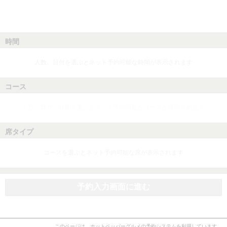
時間
人数、日付を選ぶとネット予約可能な時間が表示されます
コース
人数、日付、時間を選ぶとネット予約可能なコースが表示されます
席タイプ
コースを選ぶとネット予約可能な席が表示されます
予約入力画面に進む
このページは、ホットペッパーグルメの予約システムを利用しています。