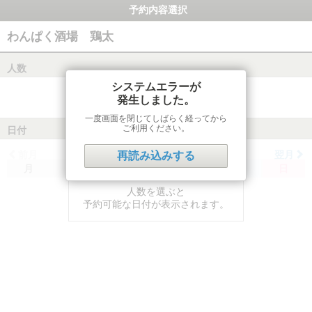
予約内容選択
わんぱく酒場 鶏太
人数
システムエラーが
発生しました。
一度画面を閉じてしばらく経ってから
ご利用ください。
日付
前月
翌月
再読み込みする
月
火
水
木
金
土
日
人数を選ぶと
予約可能な日付が表示されます。