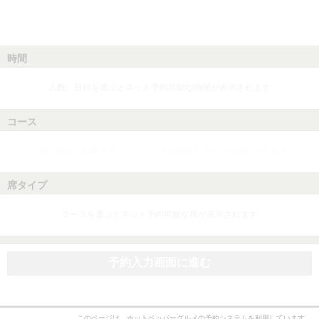
時間
人数、日付を選ぶとネット予約可能な時間が表示されます
コース
人数、日付、時間を選ぶとネット予約可能なコースが表示されます
席タイプ
コースを選ぶとネット予約可能な席が表示されます
予約入力画面に進む
このページは、ホットペッパーグルメの予約システムを利用しています。