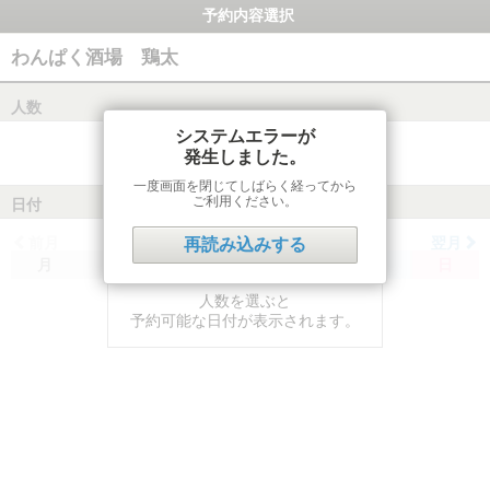
予約内容選択
わんぱく酒場 鶏太
人数
システムエラーが
発生しました。
一度画面を閉じてしばらく経ってから
ご利用ください。
日付
前月
翌月
再読み込みする
月
火
水
木
金
土
日
人数を選ぶと
予約可能な日付が表示されます。