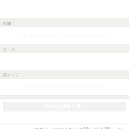
時間
人数、日付を選ぶとネット予約可能な時間が表示されます
コース
人数、日付、時間を選ぶとネット予約可能なコースが表示されます
席タイプ
コースを選ぶとネット予約可能な席が表示されます
予約入力画面に進む
このページは、ホットペッパーグルメの予約システムを利用しています。