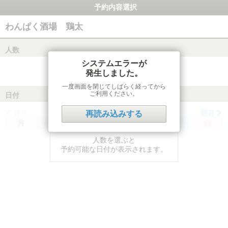
予約内容選択
わんぱく酒場 鶏太
人数
システムエラーが
発生しました。
一度画面を閉じてしばらく経ってから
ご利用ください。
日付
前月
翌月
再読み込みする
月
火
水
木
金
土
日
人数を選ぶと
予約可能な日付が表示されます。