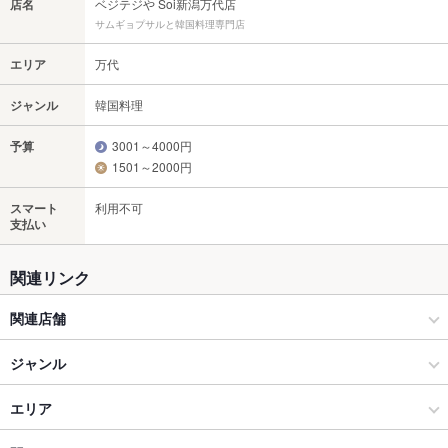
店名
ベジテジや Soi新潟万代店
サムギョプサルと韓国料理専門店
エリア
万代
ジャンル
韓国料理
予算
3001～4000円
1501～2000円
スマート
利用不可
支払い
関連リンク
関連店舗
Soi（そい）
ジャンル
万代グリル ガルベストン by Soi
韓国料理
エリア