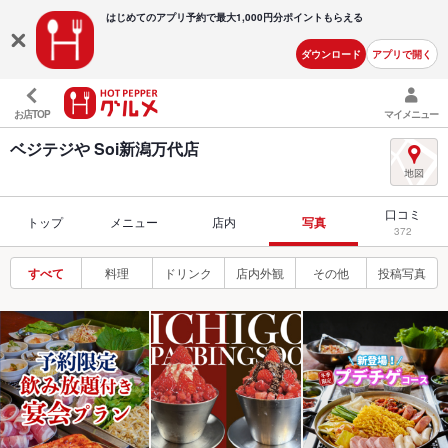
はじめてのアプリ予約で最大
1,000円分ポイントもらえる
ダウンロード
アプリで開く
お店TOP
マイメニュー
ベジテジや Soi新潟万代店
口コミ
トップ
メニュー
店内
写真
372
すべて
料理
ドリンク
店内外観
その他
投稿写真