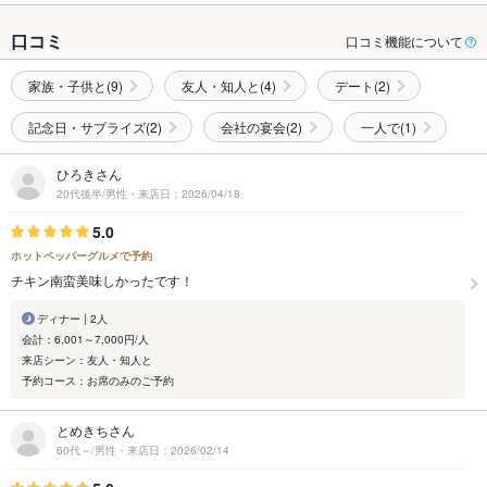
口コミ
口コミ機能について
家族・子供と(9)
友人・知人と(4)
デート(2)
記念日・サプライズ(2)
会社の宴会(2)
一人で(1)
ひろきさん
20代後半/男性・来店日：2026/04/18
5.0
ホットペッパーグルメで予約
チキン南蛮美味しかったです！
ディナー | 2人
会計：6,001～7,000円/人
来店シーン：友人・知人と
予約コース：お席のみのご予約
とめきちさん
60代～/男性・来店日：2026/02/14