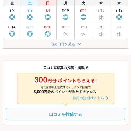
金
土
日
月
火
水
木
8/7
8/8
8/9
8/10
8/11
8/12
8/13
休
◎
◎
◎
◎
◎
◎
8/14
8/15
8/16
8/17
8/18
8/19
8/20
休
休
休
休
◎
◎
◎
8/21
8/22
8/23
8/24
8/25
8/26
8/27
他の日付を見る
休
◎
◎
◎
◎
◎
◎
8/28
8/29
8/30
8/31
9/1
9/2
9/3
休
◎
◎
◎
◎
◎
◎
口コミ&写真の投稿・掲載で
9/4
9/5
9/6
9/7
9/8
9/9
9/10
休
◎
◎
◎
◎
◎
◎
口コミを投稿する