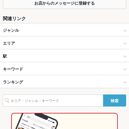
お店からのメッセージに登録する
カウンター
あり ：-
関連リンク
ソファー
なし ：申し訳ございません。ご用意がございません。
ジャンル
テラス席
なし ：申し訳ございません。ご用意がございません。
居酒屋
貸切
エリア
貸切可 ：2０名さま～要相談
設備
和風
伏見区その他
駅
Wi-Fi
なし
伏見桃山・伏見区・京都市郊外 × 居酒屋
伏見区その他 × 居酒屋
稲荷駅
キーワード
バリアフリ
あり ：-
ー
伏見桃山・伏見区・京都市郊外 × 和風
伏見区その他 × 和風
ＪＲ藤森駅
ランキング
卵焼き
からあげ
お茶漬け
あん肝
フライドポテト
しゃぶしゃぶ
駐車場
なし ：近隣有料Ｐ有
おでん
牛すじ
牛カツ
つくね
鶏皮
餃子
炭火焼
牛タン
藤森駅 × 居酒屋
京都
藤森駅
京都のグルメランキング
検索
英語メニュ
あり
藤森駅 × 和風
京都 × 居酒屋
京都の居酒屋ランキング
ー
その他設備
英語対応頑張ります。
京都 × 和風
伏見桃山・伏見区・京都市郊外のグルメランキング