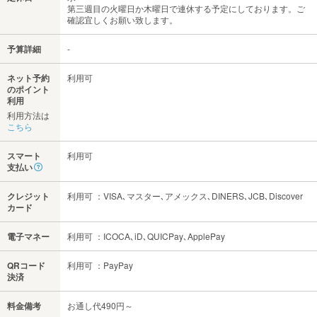
第三週目の火曜日か木曜日で連休する予定にしております。ご
確認宜しくお願い致します。
予算詳細
-
ネット予約
利用可
のポイント
利用
利用方法は
こちら
スマート
利用可
支払い
クレジット
利用可 ：VISA､マスター､アメックス､DINERS､JCB､Discover
カード
電子マネー
利用可 ：ICOCA､iD､QUICPay､ApplePay
QRコード
利用可 ：PayPay
決済
料金備考
お通し代490円～