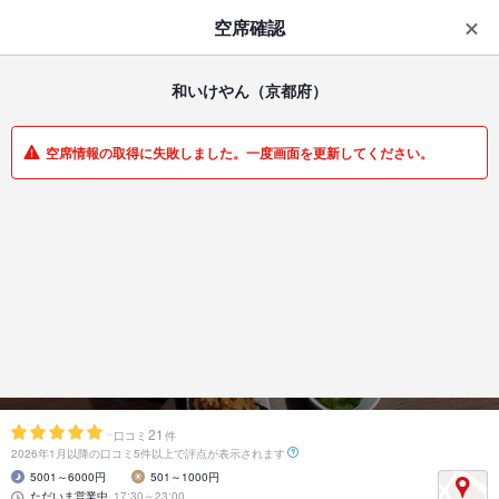
はじめてのアプリ予約で最大
1,000円分ポイントもらえる
空席確認
ダウンロード
アプリで開く
和いけやん
（京都府）
一覧
マイメニュー
空席情報の取得に失敗しました。一度画面を更新してください。
居酒屋 | 伏見区その他 | 京都府
和いけやん
子どもからご年配の方迄和める空間を♪
-
21
口コミ
件
2026年1月以降の口コミ5件以上で評点が表示されます
5001～6000円
501～1000円
ただいま営業中
17:30～23:00