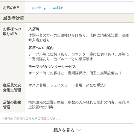
お店のHP
https://ikeyan.owst.jp/
感染症対策
お客様への
入店時
取り組み
体調不良の方への自粛呼びかけあり、店内に消毒液設置、混雑
時入店お断り
客席へのご案内
テーブル毎に仕切りあり、カウンター席に仕切りあり、席毎に
一定間隔あり、他グループとの相席禁止
テーブル/カウンターサービス
オーダー時にお客様と一定間隔保持、個室に換気設備あり
従業員の安
マスク着用、フェイスガード着用、頻繁な手洗い
全衛生管理
店舗の衛生
換気設備の設置と換気、多数の人が触れる箇所の消毒、備品/卓
管理
上設置物の消毒
※各項目の詳細は
こちら
をご確認ください。
続きを見る