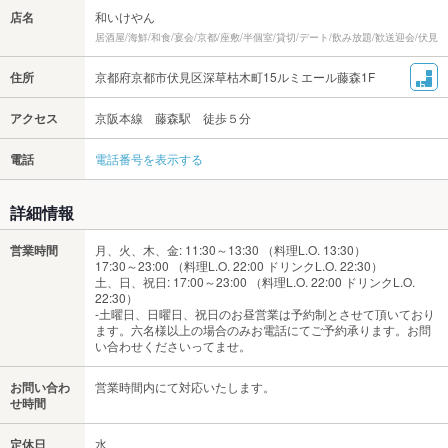
店名
和いけやん
居酒屋/海鮮/和食/宴会/京都/座敷/半個室/貸切/デート/飲み放題/歓送迎会/伏見
住所
京都府京都市伏見区深草枯木町15ルミエール藤森1F
アクセス
京阪本線 藤森駅 徒歩５分
電話
電話番号を表示する
詳細情報
営業時間
月、火、木、金: 11:30～13:30 （料理L.O. 13:30）
17:30～23:00 （料理L.O. 22:00 ドリンクL.O. 22:30）
土、日、祝日: 17:00～23:00 （料理L.O. 22:00 ドリンクL.O.
22:30）
-土曜日、日曜日、祝日のお昼営業は予約制とさせて頂いており
ます。六名様以上の場合のみお電話にてご予約承ります。お問
い合わせくださいってませ。
お問い合わ
営業時間内にて対応いたします。
せ時間
定休日
水