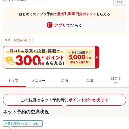
1,000
はじめてのアプリ予約で
最大
円分ポイント
もらえる
アプリ
でひらく
スマート支払い可
口コミ
トップ
メニュー
店内
写真
21
このお店はネット予約時に
ポイントがつかえます
ネット予約の空席状況
本日お席空いてます！2名～