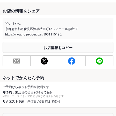
たばこ
お店の情報をシェア
禁煙・喫煙
全席禁煙
外に落ち着いて吸えるベンチ席有り。番傘あるので雨の日でも
和いけやん
対応してます。
京都府京都市伏見区深草枯木町15ルミエール藤森1F
喫煙専用室
https://www.hotpepper.jp/strJ001115125/
なし
※2020年4月1日～受動喫煙対策に関する法律が施行されています。正しい情報はお店へお問い
お店情報をコピー
合わせください。
お席
総席数
22席(座敷基本18席、カウンター8席-)
最大宴会収
25人(要相談)
ネットでかんたん予約
容人数
ご予約ならネット予約が便利です。
個室
なし ：半個室あり
即予約
：来店日の当日20時まで受付
※曜日、コースによって締切が異なる場合があります。
座敷
リクエスト予約
：来店日の3日前まで受付
あり ：掘り炬燵-
掘りごたつ
あり ：-