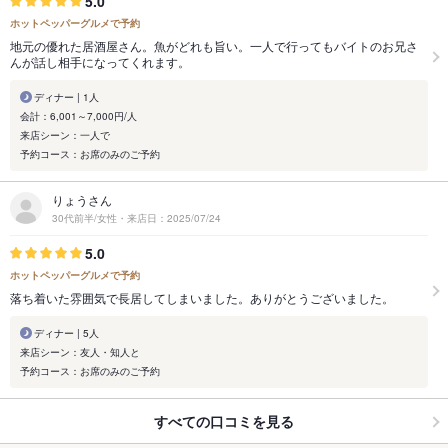
5.0
ホットペッパーグルメで予約
地元の優れた居酒屋さん。魚がどれも旨い。一人で行ってもバイトのお兄さ
んが話し相手になってくれます。
ディナー | 1人
会計：6,001～7,000円/人
来店シーン：一人で
予約コース：お席のみのご予約
りょうさん
30代前半/女性・来店日：2025/07/24
5.0
ホットペッパーグルメで予約
落ち着いた雰囲気で長居してしまいました。ありがとうございました。
ディナー | 5人
来店シーン：友人・知人と
予約コース：お席のみのご予約
すべての口コミを見る