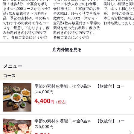
近！徒歩5分　☆宴会も承り
デートや少人数でのお食事、
美味しい料理と美
ます☆4,000コースから＜全7
会社帰りに！！家族でのお食
で、ホット和むひ
品+飲み放題付き＞お料理7
事の際は、ゆっくりできる座
を。 各種ご会食に
品　季節の素材や、その時々
敷席で。4,000コースから＜
本日も皆様の御来
でおすすめの食材で作るコー
全7品+飲み放題付き＞季節の
お待ち致しており
スをご用意しております。飲
素材を使ったお料理に飲み放
み放題付きのお得な内容で
題付きのお得な内容です。 
す。 各種ご宴会にどうぞ◎
各種ご宴会にどうぞ◎
店内外観を見る
メニュー
コース
季節の素材を堪能！≪全8品≫ 【飲放付】コー
ス4,000円
4,400
円（税込）
季節の素材を堪能！≪全9品≫ 【飲放付】コー
ス5,000円