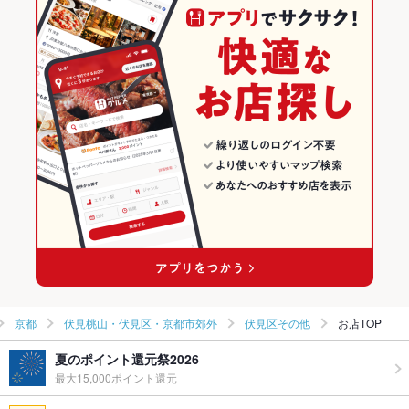
その他
伏見桃山・伏見区・京都市郊外の居酒屋ランキング
飲み放題
あり ：お料理付きコースのみ(６名様～)
伏見区その他のグルメランキング
食べ放題
なし ：申し訳ございません。ご用意がございません。
伏見区その他の居酒屋ランキング
お酒
カクテル充実、焼酎充実、日本酒充実、ワイン充実
お子様連れ
お子様連れOK ：-
ウェディン
要相談
グパーティ
ー二次会
お祝い・サ
可
プライズ対
応
備考
-
京都
伏見桃山・伏見区・京都市郊外
伏見区その他
お店TOP
夏のポイント還元祭2026
最大15,000ポイント還元