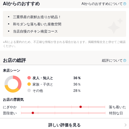
AIからのおすすめ
AIからのおすすめについて
三重県産の新鮮お造りが絶品！
和モダンな落ち着いた座敷空間
当店自慢のチキン南蛮コース
※AIによる要約のため、不正確な情報が含まれる場合があります。掲載情報全文と併せてご確認
ください。
お店の総評
総評について
来店シーン
友人・知人と
36％
家族・子供と
36％
その他
28％
お店の雰囲気
にぎやか
落ち着いた
普段使い
特別な日
詳しい評価を見る