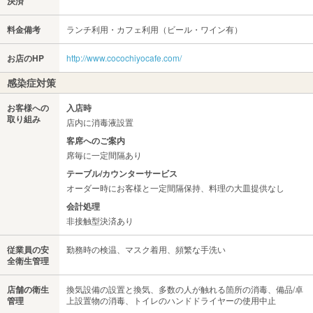
決済
料金備考
ランチ利用・カフェ利用（ビール・ワイン有）
お店のHP
http://www.cocochiyocafe.com/
感染症対策
お客様への
入店時
取り組み
店内に消毒液設置
客席へのご案内
席毎に一定間隔あり
テーブル/カウンターサービス
オーダー時にお客様と一定間隔保持、料理の大皿提供なし
会計処理
非接触型決済あり
従業員の安
勤務時の検温、マスク着用、頻繁な手洗い
全衛生管理
店舗の衛生
換気設備の設置と換気、多数の人が触れる箇所の消毒、備品/卓
管理
上設置物の消毒、トイレのハンドドライヤーの使用中止