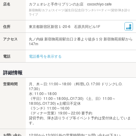
店名
カフェオレと手作りプリンのお店 cocochiyo cafe
新宿御苑/カフェ/スイーツ/誕生日/記念日/ランチ/パーティー/貸切/弾き語り
ライブ
住所
東京都新宿区新宿１-20-6 石原共同ビル1F
アクセス
丸ノ内線 新宿御苑前駅出口２番より徒歩１分 新宿御苑前駅から
147m
電話
電話番号を表示する
詳細情報
営業時間
月、木～日: 11:00～18:00 （料理L.O. 17:00 ドリンクL.O.
17:30）
水: 11:00～18:00
《平日》11:00～18:00(L.O17:30) 《土、日》11:00～
18:00(L.O17:30) ※土曜日不定休
《ランチ》11:00～16:00
《ディナー営業》19:00～22:00 要予約
貸切予約、弾き語りライブ等イベント予約は受付休止していま
す。
お問い合わ
12:00から13:00以外の営業時間内にお問い合わせ下さい。