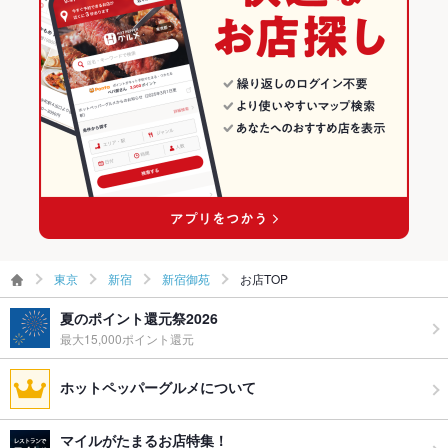
英語メニュ
あり
ー
その他設備
コーヒーはハンドドリップ抽出。豆を挽き１杯１杯丁寧に淹れ
ております。
その他
飲み放題
なし ：飲み放題はございませんが、パーティープラン・コース
はご用意。
食べ放題
なし ：食べ放題はございませんが、パーティープラン・コース
はご用意。
お子様連れ
お子様連れ歓迎 ：お子様連れのママ会におすすめ♪
東京
新宿
新宿御苑
お店TOP
ウェディン
－
夏のポイント還元祭2026
グパーティ
ー二次会
最大15,000ポイント還元
お祝い・サ
可
ホットペッパーグルメについて
プライズ対
応
マイルがたまるお店特集！