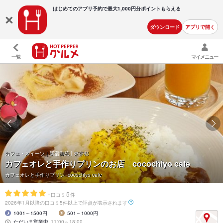
はじめてのアプリ予約で最大
1,000円分ポイントもらえる
ダウンロード
アプリで開く
一覧
マイメニュー
カフェ・スイーツ | 新宿御苑 | 東京都
カフェオレと手作りプリンのお店 cocochiyo cafe
カフェオレと手作りプリン cocochiyo cafe
-
5
口コミ
件
2026年1月以降の口コミ5件以上で評点が表示されます
1001～1500円
501～1000円
ただいま営業中
11:00～18:00