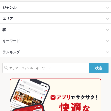
ジャンル
掘りごたつ
なし
カフェ・スイーツ
エリア
カウンター
なし
カフェ
新宿御苑
駅
ソファー
なし
新宿 × カフェ・スイーツ
新宿御苑 × カフェ・スイーツ
新宿御苑前駅
キーワード
テラス席
なし
貸切
貸切可
新宿 × カフェ
新宿御苑 × カフェ
新宿三丁目駅
ランキング
ハヤシライス
シチュー
ピザ
デザート
サンドイッチ
設備
新宿御苑前駅 × カフェ・スイーツ
東京
東京のグルメランキング
検索
Wi-Fi
あり
新宿御苑前駅 × カフェ
東京 × カフェ・スイーツ
東京のカフェ・スイーツランキング
バリアフリ
あり ：店内に段差はありません。
ー
東京 × カフェ
新宿のグルメランキング
駐車場
あり ：近くにコインパーキングがございます。
新宿のカフェ・スイーツランキング
バンド演奏
可
新宿御苑のグルメランキング