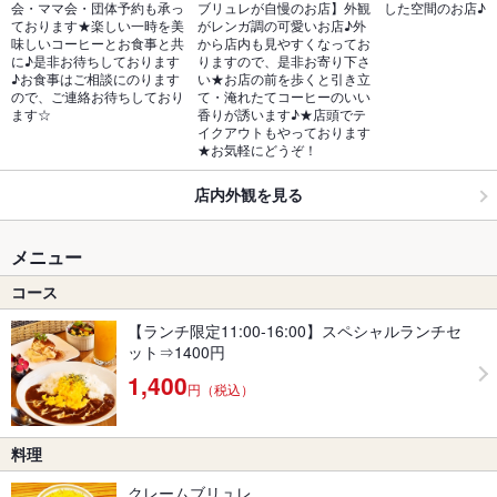
会・ママ会・団体予約も承っ
ブリュレが自慢のお店】外観
した空間のお店♪
ております★楽しい一時を美
がレンガ調の可愛いお店♪外
味しいコーヒーとお食事と共
から店内も見やすくなってお
に♪是非お待ちしております
りますので、是非お寄り下さ
♪お食事はご相談にのります
い★お店の前を歩くと引き立
ので、ご連絡お待ちしており
て・淹れたてコーヒーのいい
ます☆
香りが誘います♪★店頭でテ
イクアウトもやっております
★お気軽にどうぞ！
店内外観を見る
メニュー
コース
【ランチ限定11:00-16:00】スペシャルランチセ
ット⇒1400円
1,400
円（税込）
料理
クレームブリュレ