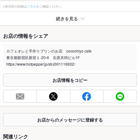
※各項目の詳細は
こちら
をご確認ください。
続きを見る
たばこ
お店の情報をシェア
禁煙・喫煙
全席禁煙
店内は禁煙
カフェオレと手作りプリンのお店 cocochiyo cafe
東京都新宿区新宿１-20-6 石原共同ビル1F
喫煙専用室
なし
https://www.hotpepper.jp/strJ001116932/
※2020年4月1日～受動喫煙対策に関する法律が施行されています。正しい情報はお店へお問い
合わせください。
お店情報をコピー
お席
総席数
19席
最大宴会収
19人
容人数
お店からのメッセージに登録する
個室
なし
関連リンク
座敷
なし